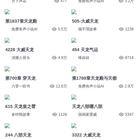
免费有声小说AI
5.5万
猫不理故事
1238
4228 大威天龙
454 天龙气运
演播人骨头
4.9万
锋叔叔
8714
第700章 穿天龙
第1789章天龙殿与天都
六零一听书
12.6万
免费有声小说AI
2.9万
615 天龙皇之臂
天龙八部哪八部
多特熊故事
1128
国画家墨威
5347
244 八部天龙
3322 大威天龙
演播人骨头
4.7万
酷匠听书
4.6万
3781 天龙压飞蛇
2875 天龙现身
酷匠听书
9161
酷匠听书
1949
2809 天龙老祖
248 唐天龙下跪