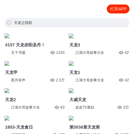
打开APP
天龙之段阳
4157 天龙赤阳圣丹！
天龙3
天下书盟
2103
江湖大哥故事大全
42
天龙甲
天龙1
那月有声
2.3万
江湖大哥故事大全
42
天龙2
大威天龙
江湖大哥故事大全
63
皮皮TV寡妇
3万
1803-天龙食日
第3036章天龙剪
月下声花
477
免费有声小说AI
3.2万
第1837章天龙殿
505-大威天龙