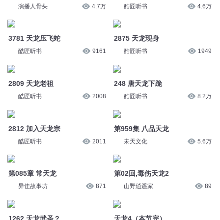
酷匠听书
2008
酷匠听书
8.2万
2812 加入天龙宗
第959集 八品天龙
酷匠听书
2011
未天文化
5.6万
第085章 常天龙
第02回,毒伤天龙2
异佳故事坊
871
山野逍遥家
89
1262 天龙武圣？
天龙4（本节完）
京大金_白玉京
2.2万
江湖大哥故事大全
9
537 齐聚天龙寺
179 天龙八部
琯钫欧子
1.3万
锋叔叔
1万
您是不是在找：
你好段落一
纯情一段我和她
十段传奇