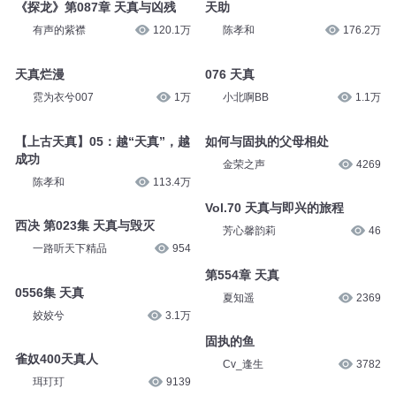
《探龙》第087章 天真与凶残
天助
有声的紫襟
120.1万
陈孝和
176.2万
天真烂漫
076 天真
霓为衣兮007
1万
小北啊BB
1.1万
【上古天真】05：越“天真”，越
如何与固执的父母相处
成功
金荣之声
4269
陈孝和
113.4万
Vol.70 天真与即兴的旅程
西决 第023集 天真与毁灭
芳心馨韵莉
46
一路听天下精品
954
第554章 天真
0556集 天真
夏知遥
2369
姣姣兮
3.1万
固执的鱼
雀奴400天真人
Cv_逢生
3782
珥玎玎
9139