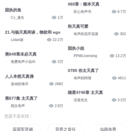
060章：猴本天真
固执的鱼
匠心有声书
6.7万
Cv_逢生
1万
秋天真可愛
21.与杨天真闲谈，物欲和 ego
有声的花开花谢
302
Lidan诞
22.2万
固执小姐
第649章未必天真
PPWLicensing
13.2万
免费有声小说AI
3万
0785 你太天真了
人人本然天真佛
有声的阿瑾
4611
波动的海洋
2882
踏星4746章 太天真
第677集 太天真了
伍壹先生
3.3万
阅文有声
2.8万
您是不是在找：
蓝固军穿越东汉末年
异界之首任固执大师
仙路执尊