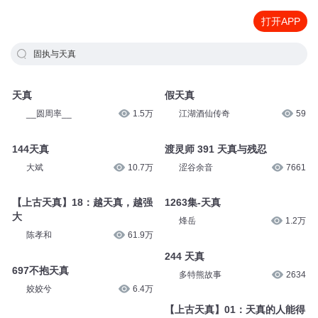
打开APP
固执与天真
天真
假天真
__圆周率__
1.5万
江湖酒仙传奇
59
144天真
渡灵师 391 天真与残忍
大斌
10.7万
涩谷余音
7661
【上古天真】18：越天真，越强
1263集-天真
大
烽岳
1.2万
陈孝和
61.9万
244 天真
697不抱天真
多特熊故事
2634
姣姣兮
6.4万
【上古天真】01：天真的人能得