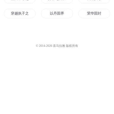
穿越执子之手
以丹固界
荣华固封
河山永固之秦皇
一剑执魔
执剑太阿
固定这一生
僵山永固
执无道书
© 2014-
2026
喜马拉雅 版权所有
九天执事
执剑九重天
固宠攻略
执手看天下
与君执手
清穿之固伦公主
执剑情长
魔执天下