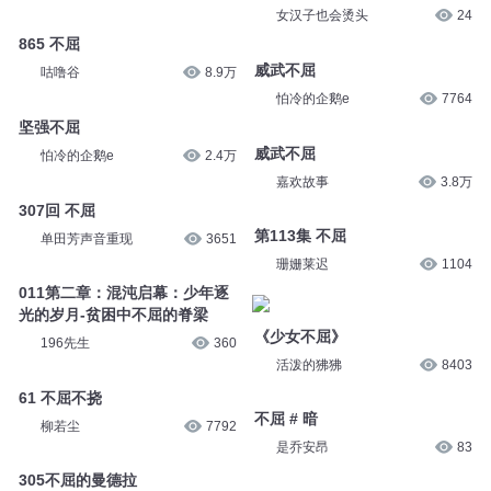
女汉子也会烫头
24
865 不屈
威武不屈
咕噜谷
8.9万
怕冷的企鹅e
7764
坚强不屈
威武不屈
怕冷的企鹅e
2.4万
嘉欢故事
3.8万
307回 不屈
第113集 不屈
单田芳声音重现
3651
珊姗莱迟
1104
011第二章：混沌启幕：少年逐
光的岁月-贫困中不屈的脊梁
《少女不屈》
196先生
360
活泼的狒狒
8403
61 不屈不挠
不屈 # 暗
柳若尘
7792
是乔安昂
83
305不屈的曼德拉