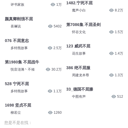
1482.宁死不屈
评书家族
1万
魔声小白
8.2万
颜真卿刚强不屈
第7086集 不屈圣剑
喜斓说
5402
怀谷文化
1.5万
076 不屈意志
123 威武不屈
多特熊故事
2.5万
花生故事
1.4万
第1980集 不屈战牛
386 绝不屈服
悦音涟漪丶不倾
30.2万
周建龙本尊
1.3万
528 宁死不屈
33_德国不屈膝
多特熊故事
1.1万
中图有声
512
1698 坚贞不屈
柳若尘
1260
您是不是在找：