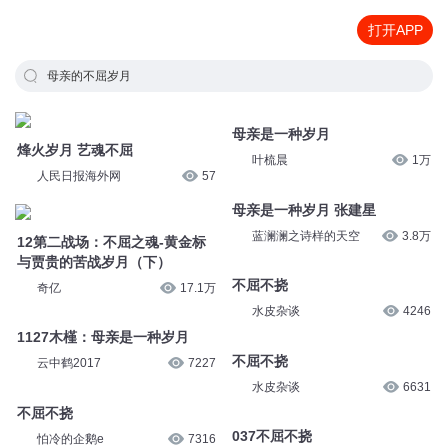
打开APP
母亲的不屈岁月
母亲是一种岁月
烽火岁月 艺魂不屈
叶梳晨
1万
人民日报海外网
57
母亲是一种岁月 张建星
蓝澜澜之诗样的天空
3.8万
12第二战场：不屈之魂-黄金标
与贾贵的苦战岁月（下）
不屈不挠
奇亿
17.1万
水皮杂谈
4246
1127木槿：母亲是一种岁月
不屈不挠
云中鹤2017
7227
水皮杂谈
6631
不屈不挠
037不屈不挠
怕冷的企鹅e
7316