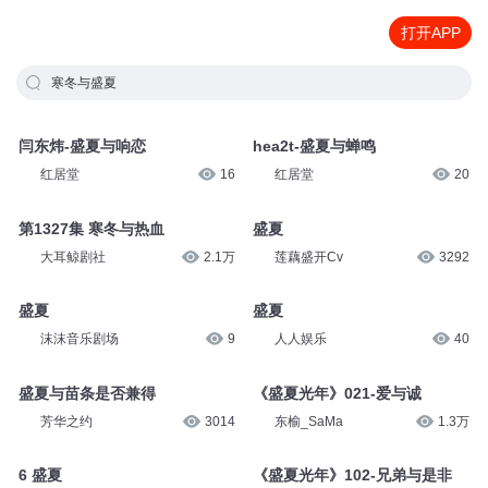
打开APP
寒冬与盛夏
闫东炜-盛夏与响恋
hea2t-盛夏与蝉鸣
红居堂
16
红居堂
20
第1327集 寒冬与热血
盛夏
大耳鲸剧社
2.1万
莲藕盛开Cv
3292
盛夏
盛夏
沫沫音乐剧场
9
人人娱乐
40
盛夏与苗条是否兼得
《盛夏光年》021-爱与诚
芳华之约
3014
东榆_SaMa
1.3万
6 盛夏
《盛夏光年》102-兄弟与是非