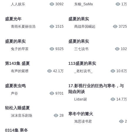
人人娱乐
3092
东榆_SaMa
1万
盛夏光年
盛夏的果实
青雨长夏丽佳浩
1515
商战帝国崛起
3725
盛夏的果实
盛夏的果实
兔子的早茶
9325
三七说书
102
第143集 盛夏
113盛夏的果实
有声的紫襟
42.1万
_老杜说书_
10.6万
盛夏夜虫鸣
17.影视行业的狂热与寒冬，与
陆垚闲谈
声谷
9701
Lidan诞
14.7万
轻松入睡盛夏
寒冬中的篝火
沫沫音乐剧场
28
旭思读书君
2
0314集 寒冬