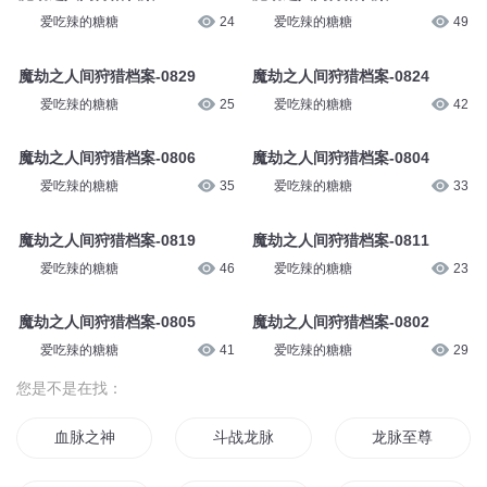
爱吃辣的糖糖
24
爱吃辣的糖糖
49
魔劫之人间狩猎档案-0829
魔劫之人间狩猎档案-0824
爱吃辣的糖糖
25
爱吃辣的糖糖
42
魔劫之人间狩猎档案-0806
魔劫之人间狩猎档案-0804
爱吃辣的糖糖
35
爱吃辣的糖糖
33
魔劫之人间狩猎档案-0819
魔劫之人间狩猎档案-0811
爱吃辣的糖糖
46
爱吃辣的糖糖
23
魔劫之人间狩猎档案-0805
魔劫之人间狩猎档案-0802
爱吃辣的糖糖
41
爱吃辣的糖糖
29
您是不是在找：
血脉之神
斗战龙脉
龙脉至尊