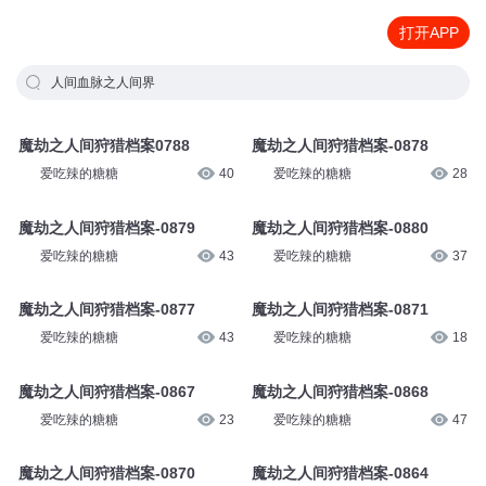
打开APP
人间血脉之人间界
魔劫之人间狩猎档案0788
魔劫之人间狩猎档案-0878
爱吃辣的糖糖
40
爱吃辣的糖糖
28
魔劫之人间狩猎档案-0879
魔劫之人间狩猎档案-0880
爱吃辣的糖糖
43
爱吃辣的糖糖
37
魔劫之人间狩猎档案-0877
魔劫之人间狩猎档案-0871
爱吃辣的糖糖
43
爱吃辣的糖糖
18
魔劫之人间狩猎档案-0867
魔劫之人间狩猎档案-0868
爱吃辣的糖糖
23
爱吃辣的糖糖
47
魔劫之人间狩猎档案-0870
魔劫之人间狩猎档案-0864