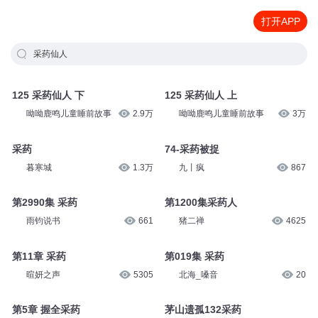
打开APP
采药仙人
125 采药仙人 下
125 采药仙人 上
呦呦鹿鸣儿童睡前故事
2.9万
呦呦鹿鸣儿童睡前故事
3万
采药
74-采药被捉
暮寒城
1.3万
九丨疯
867
第2990集 采药
第1200集采药人
雨钧说书
661
猪二禅
4625
第11章 采药
第019集 采药
暄妍之声
5305
北海_嗓音
20
第5章 握全采药
茅山遗孤132采药