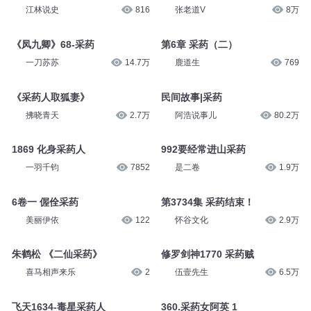
江林说史
816
张老道V
8万
《凤九卿》68-采药
第6章 采药（二）
一刀苏苏
14.7万
鹿道生
769
《采药人取狐妻》
民间故事|采药
拂晓青天
2.7万
阿浩说事儿
80.2万
1869 化身采药人
992要经常进山采药
一羽千钧
7852
是二卷
1.9万
6卷一 偓佺采药
第3734集 采药结束！
美丽伊依
122
怀谷文化
2.9万
朱鹤松 《二仙采药》
修罗剑神1770 采药贼
喜马相声来乐
2
伍壹先生
6.5万
飞天1634-毒星采药人
360.采药女阿英 1