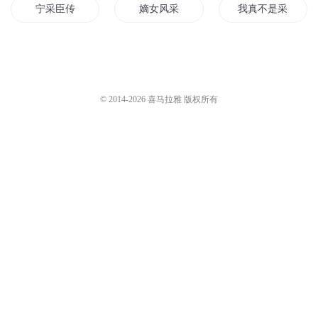
宁采臣传
嫡女风采
我真不是采花贼
重生宁采臣
采采寻夫计
尼采大师
若有知音见采
坑个王爷去采药
一代药神统三界
© 2014-
2026
喜马拉雅 版权所有
穿到明朝去采花
采集万界
采花大盗
我是宁采臣
采采不苡
异世药王
血染风采
采阴成仙