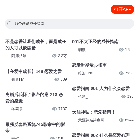
打开APP
影帝恋爱成长指南
不是恋爱让我们成长，而是成长
001不太正经的成长指南
的人可以谈恋爱
朗微
1755
阿痣姑娘
2.2万
恋爱时期散步指南
【在爱中成长】148 恋爱之爱
拾柒_Iris
7953
莱茵FM
309
恋爱指南 001 人为什么会恋爱
离婚后我怀了影帝的崽 218 恋
拾慧_
293
爱的感觉
冬菱扇
7737
天涯神贴：恋爱指南！
天涯神贴柒点哥
8944
最强反套路系统745影帝中的影
帝
恋爱指南 002 什么是恋爱心理
安燃
10.9万