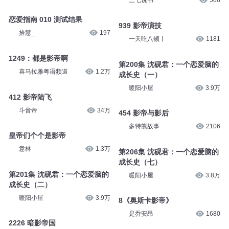
三七说书
588
恋爱指南 010 测试结果
939 影帝演技
拾慧_
197
一天吃八顿丨
1181
1249：都是影帝啊
第200集 沈砚君：一个恋爱脑的
喜马拉雅粤语频道
1.2万
成长史（一）
暖阳小屋
3.9万
412 影帝陆飞
斗音帝
34万
454 影帝与影后
多特熊故事
2106
皇帝们个个是影帝
意林
1.3万
第206集 沈砚君：一个恋爱脑的
成长史（七）
第201集 沈砚君：一个恋爱脑的
暖阳小屋
3.8万
成长史（二）
暖阳小屋
3.9万
8《奥斯卡影帝》
是乔安昂
1680
2226 暗影帝国