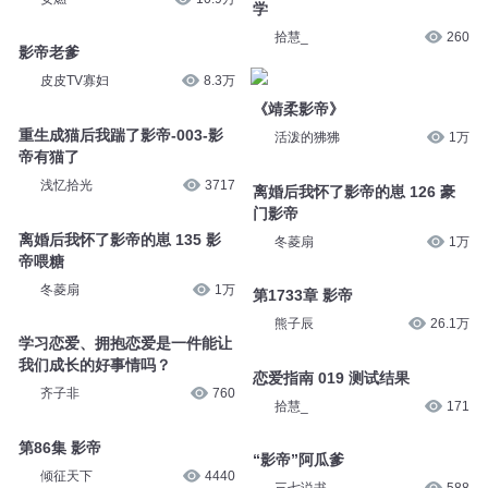
学
拾慧_
260
影帝老爹
皮皮TV寡妇
8.3万
《靖柔影帝》
重生成猫后我踹了影帝-003-影
活泼的狒狒
1万
帝有猫了
浅忆拾光
3717
离婚后我怀了影帝的崽 126 豪
门影帝
离婚后我怀了影帝的崽 135 影
冬菱扇
1万
帝喂糖
冬菱扇
1万
第1733章 影帝
熊子辰
26.1万
学习恋爱、拥抱恋爱是一件能让
我们成长的好事情吗？
恋爱指南 019 测试结果
齐子非
760
拾慧_
171
第86集 影帝
“影帝”阿瓜爹
倾征天下
4440