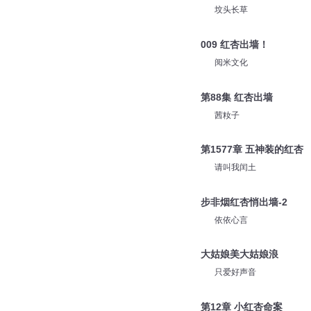
坟头长草
009 红杏出墙！
阅米文化
第88集 红杏出墙
茜籹子
第1577章 五神装的红杏
请叫我闰土
步非烟红杏悄出墙-2
依依心言
大姑娘美大姑娘浪
只爱好声音
第12章 小红杏命案