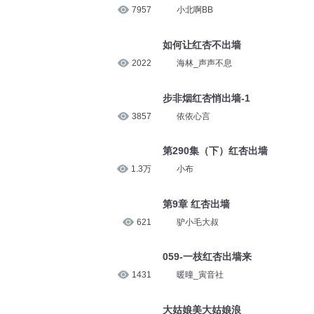
7957
小北啊BB
如何让红杏不出墙
2022
海林_声声不息
步非烟红杏悄出墙-1
3857
依依心言
第290集（下）红杏出墙
1.3万
小布
第9章 红杏出墙
621
驴小毛大叔
059-一枝红杏出墙来
1431
暖曈_寅音社
大姑娘美大姑娘浪