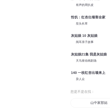
有声的周扒皮
性饥：红杏出墙害全家
坟头长草
灰姑娘 10 灰姑娘
阅耳亲子故事
灰姑娘21集 我是灰姑娘
天马座动画剧场
140 一枝红杏出墙来上
异人众
您是不是在找：
山中家那姑