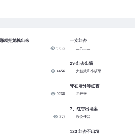
 那就把她拽出来
一支红杏
5.6万
三九二三
29-红杏出墙
4456
大智慧和小硕果
守在墙外等红杏
9238
易开来
7、红杏出墙案
2万
娱悦佳音
123 红杏不出墙