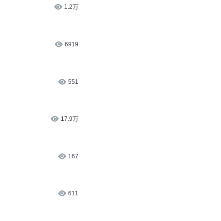
1.2万
6919
551
17.9万
167
611