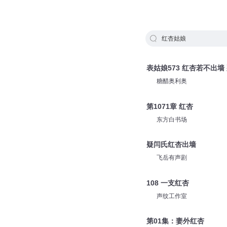
红杏姑娘
表姑娘573 红杏若不出墙
糖醋奥利奥
第1071章 红杏
东方白书场
疑闫氏红杏出墙
飞岳有声剧
108 一支红杏
声纹工作室
第01集：妻外红杏