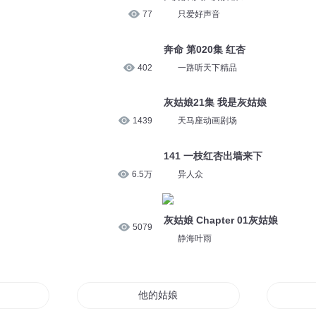
77
只爱好声音
奔命 第020集 红杏
402
一路听天下精品
灰姑娘21集 我是灰姑娘
1439
天马座动画剧场
141 一枝红杏出墙来下
6.5万
异人众
灰姑娘 Chapter 01灰姑娘
5079
静海叶雨
娘
他的姑娘