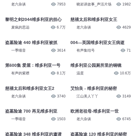
老六杂谈
7953
晓岩讲故事_声活片场
1982
黎明之剑2044维多利亚的担心
慈禧太后和维多利亚女王
麦疯的思远
6.7万
老六杂谈
4629
盗墓险途 440 维多利亚被抓
004—英国维多利亚女王病逝
一季喵音
3614
有声集结号
71
第600集 爱屋：维多利亚一号
维多利亚公园厕所里的铜镜
有声的紫襟
8.1万
温蛋
10.6万
慈禧太后和维多利亚女王2
艾怡良 - 维多利亚的秘密
老六杂谈
3740
江山美人丫丫
3149
盗墓险途 700 再见维多利亚
欧洲老祖母-维多利亚一世
一季喵音
1503
老六杂谈
6745
盗墓险途 348 维多利亚的邀请
盗墓险途 120 维多利亚的秘密