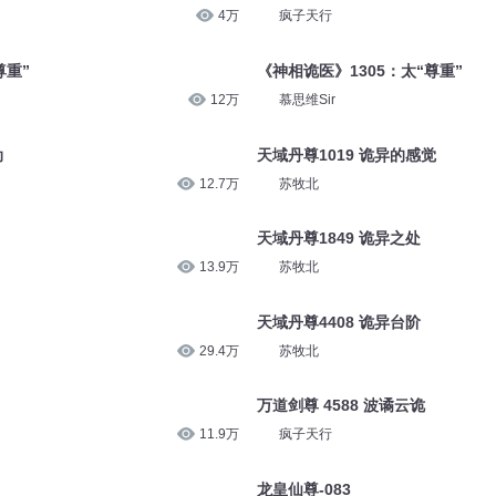
4万
疯子天行
尊重”
《神相诡医》1305：太“尊重”
12万
慕思维Sir
动
天域丹尊1019 诡异的感觉
12.7万
苏牧北
天域丹尊1849 诡异之处
13.9万
苏牧北
天域丹尊4408 诡异台阶
29.4万
苏牧北
万道剑尊 4588 波谲云诡
11.9万
疯子天行
龙皇仙尊-083