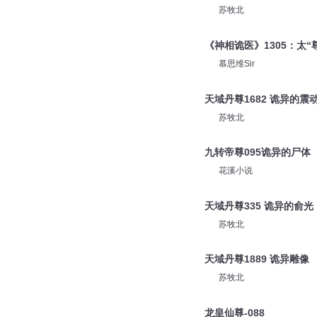
苏牧北
《神相诡医》1305：太“
慕思维Sir
天域丹尊1682 诡异的震
苏牧北
九转帝尊095诡异的尸体
花溪小说
天域丹尊335 诡异的俞光
苏牧北
天域丹尊1889 诡异雕像
苏牧北
龙皇仙尊-088