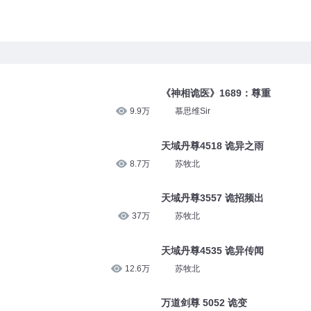
《神相诡医》1689：尊重
9.9万
慕思维Sir
天域丹尊4518 诡异之雨
8.7万
苏牧北
天域丹尊3557 诡招频出
37万
苏牧北
天域丹尊4535 诡异传闻
12.6万
苏牧北
万道剑尊 5052 诡变