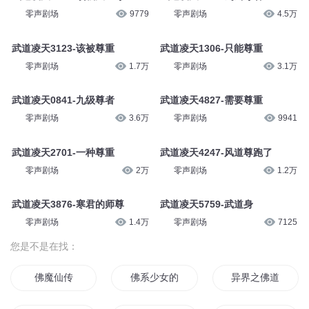
零声剧场
9779
零声剧场
4.5万
武道凌天3123-该被尊重
武道凌天1306-只能尊重
零声剧场
1.7万
零声剧场
3.1万
武道凌天0841-九级尊者
武道凌天4827-需要尊重
零声剧场
3.6万
零声剧场
9941
武道凌天2701-一种尊重
武道凌天4247-风道尊跑了
零声剧场
2万
零声剧场
1.2万
武道凌天3876-寒君的师尊
武道凌天5759-武道身
零声剧场
1.4万
零声剧场
7125
您是不是在找：
佛魔仙传
佛系少女的恋爱日记
异界之佛道小公子