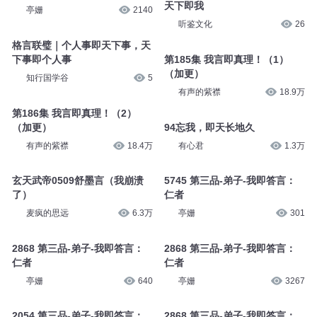
亭姗
2480
亭姗
548
2223 第四品-菩萨-即语我言
23、如何钳制天下？我即天下，
天下即我
亭姗
2140
听鉴文化
26
格言联璧｜个人事即天下事，天
下事即个人事
第185集 我言即真理！（1）
（加更）
知行国学谷
5
有声的紫襟
18.9万
第186集 我言即真理！（2）
（加更）
94忘我，即天长地久
有声的紫襟
18.4万
有心君
1.3万
玄天武帝0509舒墨言（我崩溃
5745 第三品-弟子-我即答言：
了）
仁者
麦疯的思远
6.3万
亭姗
301