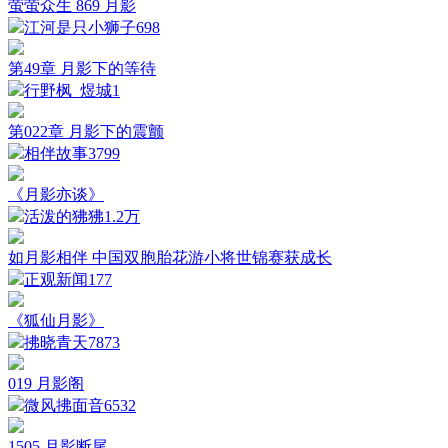
萤萤众生 869 月影
江河是只小狮子
698
第49章 月影下的等待
行野枫_煜城
1
第022章 月影下的震颤
相伴故事
3799
《月影亦谈》
活泼的狒狒
1.2万
如月影相伴 中国双胞胎花游小将世锦赛获成长
正观新闻
177
《狐仙月影》
拂晓青天
7873
019 月影阁
微风拂面音65
32
1505 月影断尾