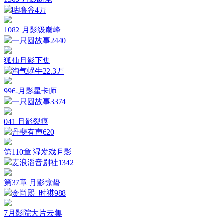
咕噜谷
4万
1082-月影级巅峰
一只圆故事
2440
狐仙月影下集
淘气蜗牛
22.3万
996-月影星卡师
一只圆故事
3374
041 月影裂痕
丹斐有声
620
第110章 湿发戏月影
麦浪滔音剧社
1342
第37章 月影惊蛰
金尚熙_时祺
988
7月影院大片云集