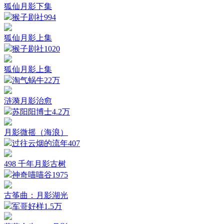
狐仙月影下集
猴子剧社
994
狐仙月影上集
猴子剧社
1020
狐仙月影上集
淘气蜗牛
22万
涟漪月影治愈
苏阳阳博士
4.2万
月影微摇（海浪）
过往云烟的流年
407
498 千年月影古树
神奇喵喵谷
1975
古筝曲：月影湖光
军哥好样
1.5万