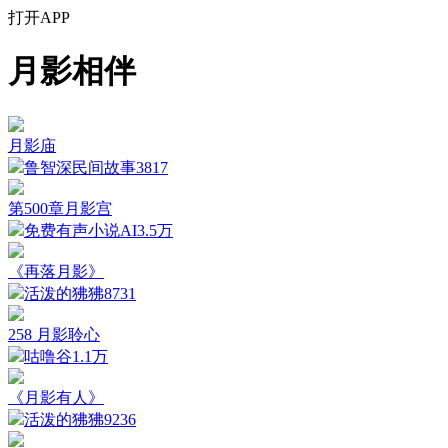
打开APP
月影相伴
月影庙
鲁智深民间故事
3817
第500章月影宫
免费有声小说AI
3.5万
《再落月影》
活泼的狒狒
8731
258 月影聆心
咕噜谷
1.1万
《月影有人》
活泼的狒狒
9236