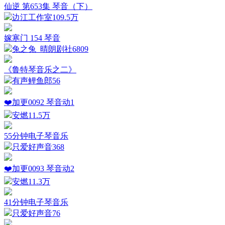
仙逆 第653集 琴音（下）
边江工作室
109.5万
嫁寒门 154 琴音
兔之兔_晴朗剧社
6809
《鲁特琴音乐之二》
有声鲤鱼郎
56
❤️加更0092 琴音动1
安燃
11.5万
55分钟电子琴音乐
只爱好声音
368
❤️加更0093 琴音动2
安燃
11.3万
41分钟电子琴音乐
只爱好声音
76