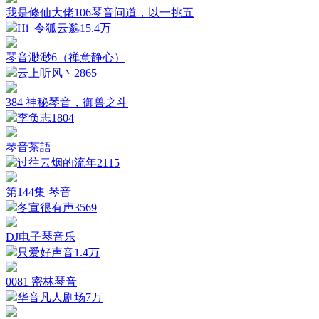
我是修仙大佬106琴音问道，以一挑五
Hi_令狐云邈
15.4万
琴音渺渺6（禅意静心）
云上听风丶
2865
384 神秘琴音，御兽之斗
李负志
1804
琴音茶語
过往云烟的流年
2115
第144集 琴音
冬宣很有声
3569
DJ电子琴音乐
只爱好声音
1.4万
0081 密林琴音
华音凡人剧场
7万