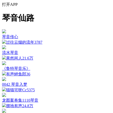
打开APP
琴音仙路
琴音传心
过往云烟的流年
3787
流水琴音
果然闲人
21.6万
《鲁特琴音乐》
有声鲤鱼郎
36
0042 琴音入梦
猫猫宅呀Cc
5375
龙图案卷集1110琴音
掷地有声
24.8万