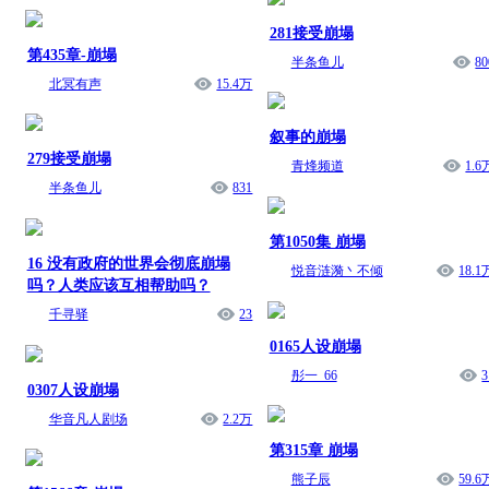
281接受崩塌
第435章-崩塌
半条鱼儿
80
北冥有声
15.4万
叙事的崩塌
279接受崩塌
青烽频道
1.6
半条鱼儿
831
第1050集 崩塌
16 没有政府的世界会彻底崩塌
悦音涟漪丶不倾
18.1
吗？人类应该互相帮助吗？
千寻驿
23
0165人设崩塌
彤一_66
3
0307人设崩塌
华音凡人剧场
2.2万
第315章 崩塌
熊子辰
59.6