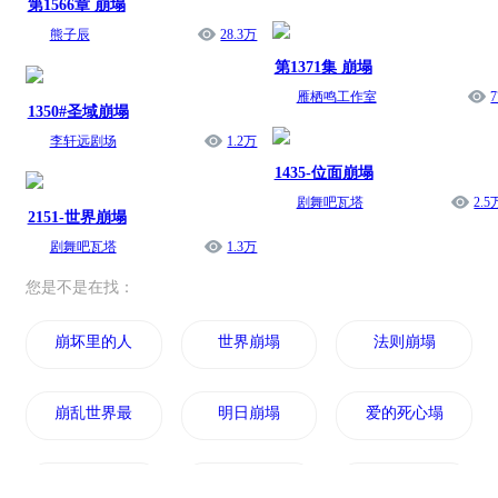
第1566章 崩塌
熊子辰
28.3万
第1371集 崩塌
雁栖鸣工作室
7
1350#圣域崩塌
李轩远剧场
1.2万
1435-位面崩塌
剧舞吧瓦塔
2.5
2151-世界崩塌
剧舞吧瓦塔
1.3万
您是不是在找：
崩坏里的人类之刃
世界崩塌
法则崩塌
崩乱世界最后的人类
明日崩塌
爱的死心塌地
崩崩崩的世界
男主你崩了
阴阳之塌仙