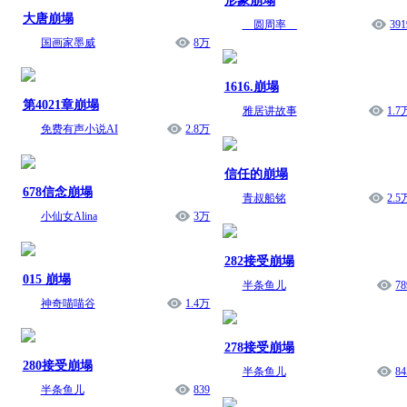
形象崩塌
大唐崩塌
__圆周率__
391
国画家墨威
8万
1616.崩塌
第4021章崩塌
雅居讲故事
1.7
免费有声小说AI
2.8万
信任的崩塌
678信念崩塌
青叔船铭
2.5
小仙女Alina
3万
282接受崩塌
015 崩塌
半条鱼儿
78
神奇喵喵谷
1.4万
278接受崩塌
280接受崩塌
半条鱼儿
84
半条鱼儿
839