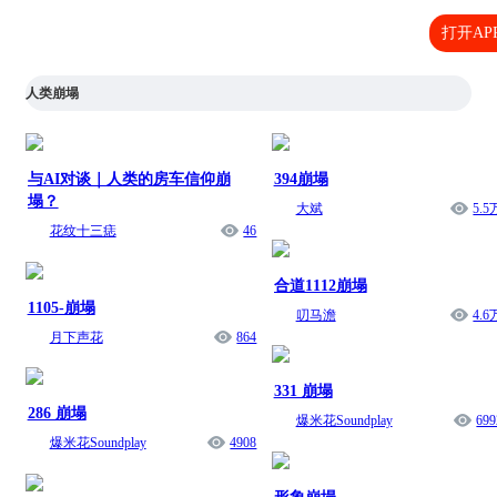
打开AP
人类崩塌
与AI对谈｜人类的房车信仰崩
394崩塌
塌？
大斌
5.5
花纹十三痣
46
合道1112崩塌
1105-崩塌
叨马澹
4.6
月下声花
864
331 崩塌
286 崩塌
爆米花Soundplay
699
爆米花Soundplay
4908