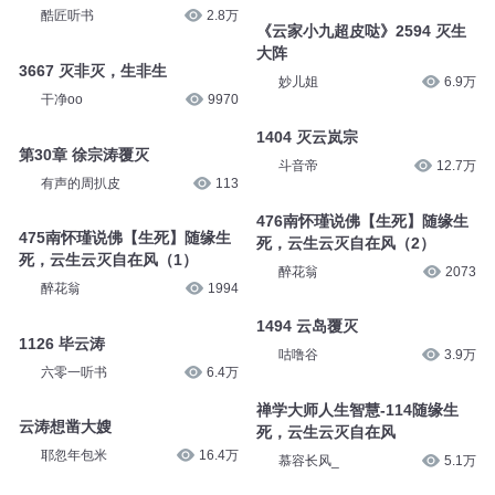
酷匠听书
2.8万
《云家小九超皮哒》2594 灭生
大阵
3667 灭非灭，生非生
妙儿姐
6.9万
干净oo
9970
1404 灭云岚宗
第30章 徐宗涛覆灭
斗音帝
12.7万
有声的周扒皮
113
476南怀瑾说佛【生死】随缘生
475南怀瑾说佛【生死】随缘生
死，云生云灭自在风（2）
死，云生云灭自在风（1）
醉花翁
2073
醉花翁
1994
1494 云岛覆灭
1126 毕云涛
咕噜谷
3.9万
六零一听书
6.4万
禅学大师人生智慧-114随缘生
云涛想凿大嫂
死，云生云灭自在风
耶忽年包米
16.4万
慕容长风_
5.1万