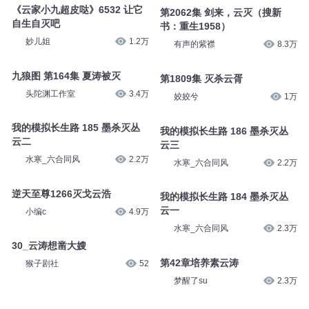
《云家小九超皮哒》6532 让它
第2062集 剑来，云灭（搜新
自生自灭吧
书：重生1958）
妙儿姐
1.2万
有声的紫襟
8.3万
九狼图 第164集 夏涛被灭
第1809集 灭杀云胥
头陀渊工作室
3.4万
姣姣兮
1万
我的模拟长生路 185 墨杀灭丛
我的模拟长生路 186 墨杀灭丛
云二
云三
水寒_六合同风
2.2万
水寒_六合同风
2.2万
逆天至尊1266灭戈云浩
我的模拟长生路 184 墨杀灭丛
云一
小编c
4.9万
水寒_六合同风
2.3万
30_云涛想凿大嫂
第42章培养素云涛
猴子剧社
52
梦醒了su
2.3万