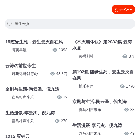
打开APP
涛生云灭
15随缘生死，云生云灭自在风
《不灭霸体诀》第2932集 云涛
水晶
清爽早晨
1398
紫襟剧社
3万
云涛の前世今生
第192集 随缘生死，云生云灭自
叫我远哥就行dy
63.8万
在风
博乐有声
1770
京剧与生活-陶云圣、倪九涛
喜马相声来乐
19
京剧与生活-陶云圣、倪九涛
喜马相声来乐
38
生活漫谈-李云杰、倪九涛
喜马相声来乐
270
生活漫谈-李云杰、倪九涛
喜马相声来乐
49
1215 灭钟云