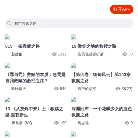
打开APP
救世救赎之路
019 一条救赎之路
19 微笑之地的救赎之路
新建伯
1312
启辰说过要听话
30
《罪与罚》救赎的本质：惩罚是
【第四卷：缅甸风云】第143章
自我救赎的必经之路？
救赎之路
晚晚晴天
840
有声的紫襟
38.2万
13.《从灰烬中来》上：救赎之
深渊回声：一个花季少女的血色
路,重获新生
救赎之路
麻雀读书MQ
190
嗨志远
0