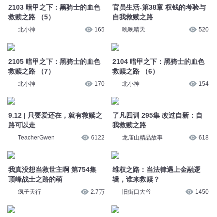
2103 暗甲之下：黑骑士的血色
官员生活-第38章 权钱的考验与
救赎之路 （5）
自我救赎之路
北小神
165
晚晚晴天
520
2105 暗甲之下：黑骑士的血色
2104 暗甲之下：黑骑士的血色
救赎之路 （7）
救赎之路 （6）
北小神
170
北小神
154
9.12 | 只要爱还在，就有救赎之
了凡四训 295集 改过自新：自
路可以走
我救赎之路
TeacherGwen
6122
龙庙山精品故事
618
我真没想当救世主啊 第754集
维权之路：当法律遇上金融逻
顶峰战士之路的萌
辑，谁来救赎？
疯子天行
2.7万
旧街口大爷
1450