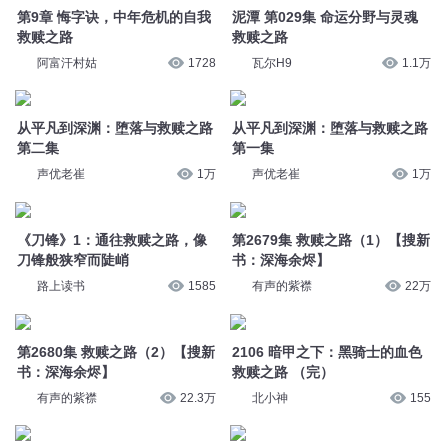
第9章 悔字诀，中年危机的自我
泥潭 第029集 命运分野与灵魂
救赎之路
救赎之路
阿富汗村姑
1728
瓦尔H9
1.1万
从平凡到深渊：堕落与救赎之路
从平凡到深渊：堕落与救赎之路
第二集
第一集
声优老崔
1万
声优老崔
1万
《刀锋》1：通往救赎之路，像
第2679集 救赎之路（1）【搜新
刀锋般狭窄而陡峭
书：深海余烬】
路上读书
1585
有声的紫襟
22万
第2680集 救赎之路（2）【搜新
2106 暗甲之下：黑骑士的血色
书：深海余烬】
救赎之路 （完）
有声的紫襟
22.3万
北小神
155