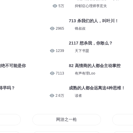
1.4万
有心君
见与不见都会想念
2143
青叔船铭
99%的人都会沦陷的一句话！
5万
抑郁症心理师李宏夫
713 杀我们的人，叫叶川！
2965
锋叔叔
2117 想杀我，你敢么？
1239
天下书盟
，但绝不可能是你
82 高情商的人都会主动掌控