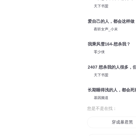
苏洋大大
见与不见都会想念
广土人_粤语主播
721 谁想杀我，我便杀谁
天下书盟
爱自己的人，都会这样做
夜听女声_小末
我乘风雪164-想杀我？
零少侠
2407 想杀我的人很多