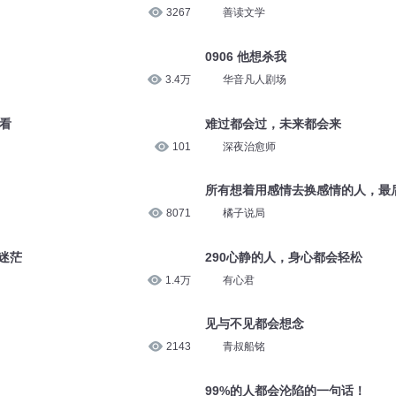
7.9万
主播文倩
第69章 杀我的人？
3267
善读文学
0906 他想杀我
3.4万
华音凡人剧场
好看
难过都会过，未来都会来
101
深夜治愈师
所有想着用感情去换感情的人，最
8071
橘子说局
迷茫
290心静的人，身心都会轻松