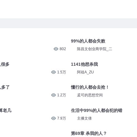
99%的人都会失败
802
陈昌文创业商学院_二
人很多
1141他想杀我
1.5万
阿祖A_ZU
人多了
懂行的人都会去抢！
1.2万
孟可的思想空间
算老几
生活中99%的人都会犯的错