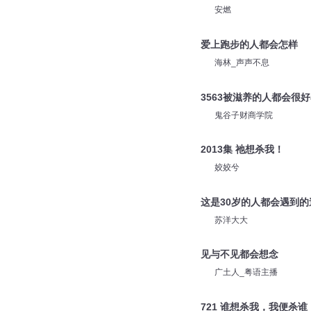
酷匠听书
1174你想杀我？
安燃
爱上跑步的人都会怎样
海林_声声不息
3563被滋养的人都会很
鬼谷子财商学院
2013集 祂想杀我！
姣姣兮
这是30岁的人都会遇到的