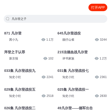
打开APP
凡尔登之子
871 凡尔登
645凡尔登战役
茜小九
1.1万
靓仔山雀
3244
拜登之子认罪
215法德血战凡尔登
新京报
102
评书家族
1.2万
033集 凡尔登战役九
031集 凡尔登战役七
知史小灶
2241
知史小灶
2361
029集 凡尔登战役五
025集 凡尔登战役一
知史小灶
2518
知史小灶
2830
026集 凡尔登战役二
49凡尔登——德军出击