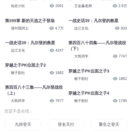
知史小灶
2091
王金鑫老师
2.9万
第399章 新的天选之子登场
一战史话39：凡尔登的救星
请叫我闰土
4.7万
边江文化
833
一战史话39：凡尔登的救星
第四百八十四集——凡尔登战役
（下）
边江文化
4247
大凯同学
7747
穿越之子PK位面之子2
穿越之子PK位面之子3
猴子剧社
1882
猴子剧社
1862
第四百八十三集——凡尔登战役
（上）
穿越之子PK位面之子4
大凯同学
7677
猴子剧社
1785
您是不是在找：
九转登天
登名天行
重生之登天路