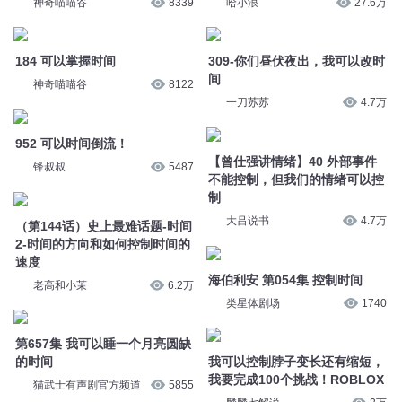
间
神奇喵喵谷
8122
一刀苏苏
4.7万
952 可以时间倒流！
【曾仕强讲情绪】40 外部事件
锋叔叔
5487
不能控制，但我们的情绪可以控
制
（第144话）史上最难话题-时间
大吕说书
4.7万
2-时间的方向和如何控制时间的
速度
海伯利安 第054集 控制时间
老高和小茉
6.2万
类星体剧场
1740
第657集 我可以睡一个月亮圆缺
的时间
我可以控制脖子变长还有缩短，
我要完成100个挑战！ROBLOX
猫武士有声剧官方频道
5855
麟麟七解说
2万
一学就会的时间管理术011控制
情绪就是节省时间
第1034集 可以观看时间线
豆蔻山南
2596
悦音涟漪丶不倾
2.3万
254 时间可以证明很多事
时间可以换钱？不仅如此