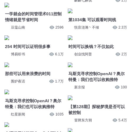
博易听书
6.1万
创业找阿普
2万
那些可以用来浪费的时间
马斯克寻求控制OpenAI？奥尔
特曼：我们也可以收购推特
围炉夜话
1.7万
新京报
100
马斯克寻求控制OpenAI？奥尔
特曼：我们也可以收购推特
【第128期】探秘梦境是否可以
被控制
红星新闻
1035
冒牌东方朔
5.4万
合理运用时间概念，你也可以有
很多私人时间
自我控制
36氪音频频道
1.7万
何兮有声
599
粤语学习│H123-14可唔可以话
超播报 | 电子斗蛐蛐要控制时
我知退房时间
间！
玩转粤语学习
6397
超级游文化
6万
你要相信时间可以治愈一切
第1328章时间可以带来真相