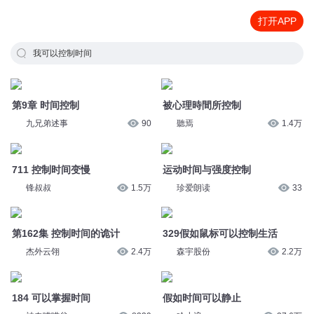
打开APP
我可以控制时间
第9章 时间控制
被心理時間所控制
九兄弟述事
90
聽焉
1.4万
711 控制时间变慢
运动时间与强度控制
锋叔叔
1.5万
珍爱朗读
33
第162集 控制时间的诡计
329假如鼠标可以控制生活
杰外云翎
2.4万
森宇股份
2.2万
184 可以掌握时间
假如时间可以静止
神奇喵喵谷
8339
哈小浪
27.6万
184 可以掌握时间
309-你们昼伏夜出，我可以改时