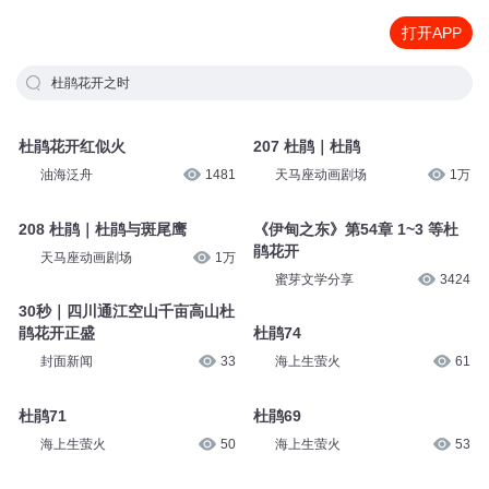
打开APP
杜鹃花开之时
杜鹃花开红似火
207 杜鹃｜杜鹃
油海泛舟
1481
天马座动画剧场
1万
208 杜鹃｜杜鹃与斑尾鹰
《伊甸之东》第54章 1~3 等杜
鹃花开
天马座动画剧场
1万
蜜芽文学分享
3424
30秒｜四川通江空山千亩高山杜
鹃花开正盛
杜鹃74
封面新闻
33
海上生萤火
61
杜鹃71
杜鹃69
海上生萤火
50
海上生萤火
53