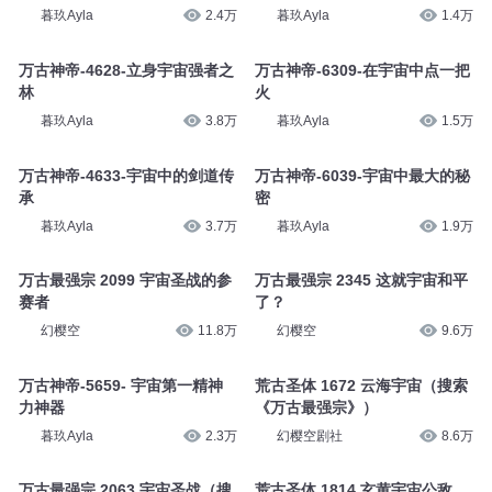
暮玖Ayla
2.4万
暮玖Ayla
1.4万
万古神帝-4628-立身宇宙强者之
万古神帝-6309-在宇宙中点一把
林
火
暮玖Ayla
3.8万
暮玖Ayla
1.5万
万古神帝-4633-宇宙中的剑道传
万古神帝-6039-宇宙中最大的秘
承
密
暮玖Ayla
3.7万
暮玖Ayla
1.9万
万古最强宗 2099 宇宙圣战的参
万古最强宗 2345 这就宇宙和平
赛者
了？
幻樱空
11.8万
幻樱空
9.6万
万古神帝-5659- 宇宙第一精神
荒古圣体 1672 云海宇宙（搜索
力神器
《万古最强宗》）
暮玖Ayla
2.3万
幻樱空剧社
8.6万
万古最强宗 2063 宇宙圣战（搜
荒古圣体 1814 玄黄宇宙公敌