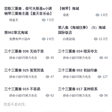
悲歌三重奏，柴可夫斯基a小调
【钢琴】海城
钢琴三重奏主题【嘉天音乐会】
昼夜
1.9万
韩嘉天
7.5万
第八集《海城往事》（5）海城
第962章北海城
国际饭店
免费有声小说AI
2.6万
白夜剧场
12.3万
三个三重奏 036 无动于衷
三个三重奏 034 喧宾夺主
拼命小姐VS努力先生
45
拼命小姐VS努力先生
44
三个三重奏 025 落荒而逃
三个三重奏 002 初始印象
拼命小姐VS努力先生
47
拼命小姐VS努力先生
127
三个三重奏 015 不容易
三个三重奏 017 某种联系
拼命小姐VS努力先生
62
拼命小姐VS努力先生
56
您是不是在找：