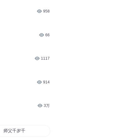
958
66
1117
914
3万
师父千岁千岁千千岁