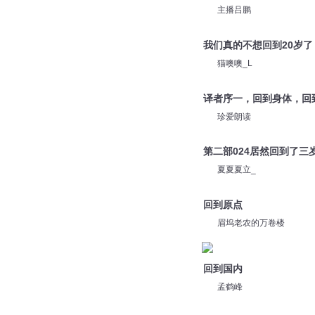
主播吕鹏
我们真的不想回到20岁了
猫噢噢_L
译者序一，回到身体，回
珍爱朗读
第二部024居然回到了三
夏夏夏立_
回到原点
眉坞老农的万卷楼
回到国内
孟鹤峰