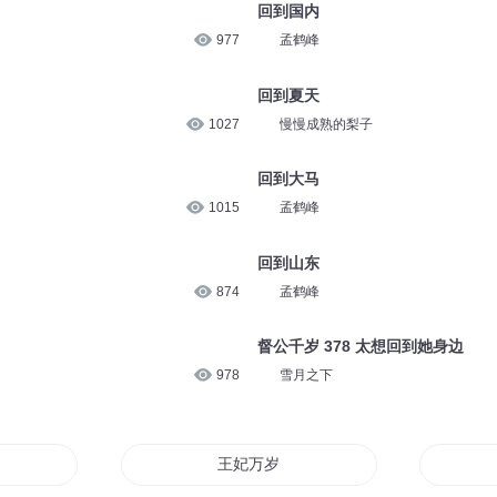
回到国内
977
孟鹤峰
回到夏天
1027
慢慢成熟的梨子
回到大马
1015
孟鹤峰
回到山东
874
孟鹤峰
督公千岁 378 太想回到她身边
978
雪月之下
王妃万岁