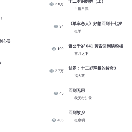
十二岁的妈妈（上）
2.8万
主播吕鹏
！
《单车恋人》好想回到十七岁
34
张羊
到心灵
督公千岁 041 黄昏回到淡粉楼
109
雪月之下
岁
甘罗：十二岁拜相的传奇3
2.7万
福大菽
回到无用
45
秋天行知录
回到故乡
405
张康明