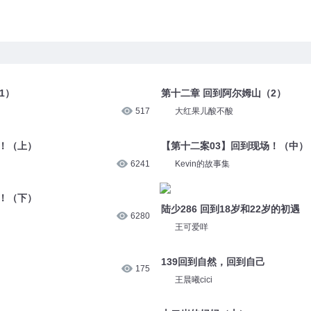
1）
第十二章 回到阿尔姆山（2）
517
大红果儿酸不酸
！（上）
【第十二案03】回到现场！（中）
6241
Kevin的故事集
！（下）
陆少286 回到18岁和22岁的初遇
6280
王可爱咩
139回到自然，回到自己
175
王晨曦cici