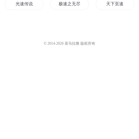
光速传说
极速之无尽时空
天下至速
光速的世界
极速修仙
极速心跳
武神速成系统
极速狂神
男神速成系统
© 2014-
2026
喜马拉雅 版权所有
时速空间
极速重拳
一速超人
超越光速的男人
极速无间道
大大您已超速
极速神飙
极速武力