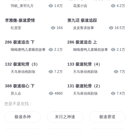
羽糕_青羽九方
1.6万
花溪小说
4.2万
李雅微-极速爱情
第九话 极速追踪
红居堂
164
皮皮鲁讲故事
16.5万
286 极速追击 下
286 极速追击 上
呦呦鹿鸣儿童睡前故事
2.1万
呦呦鹿鸣儿童睡前故事
2.1万
132 极速轮滑（3）
133 极速轮滑（4）
天马座动画剧场
7.2万
天马座动画剧场
7万
388 极速核心 下
131 极速轮滑（2）
异人众
4860
天马座动画剧场
7.4万
您是不是在找：
极速杀神
末日之神速大师
极速赛道