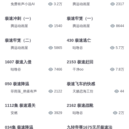
免费有声小说AI
3.2万
腾远动画屋
2317
极速冲刺（一）
极速牢笼（一）
腾远动画屋
1540
腾远动画屋
8644
极速牢笼（二）
430 极速逃亡
腾远动画屋
5865
咕噜谷
5.7万
1607 极速入侵
2153 极速赶回
咕噜谷
7466
干净oo
7.8万
050 极速降温
极速飞车的快感
菲雨落_鸦雀有声
2122
天籁恋海工坊
44
1112集 极速通关
2162 极速战靴
安燃
3929
咕噜谷
2万
034集 极速降温
九转帝尊1675无尽极速法