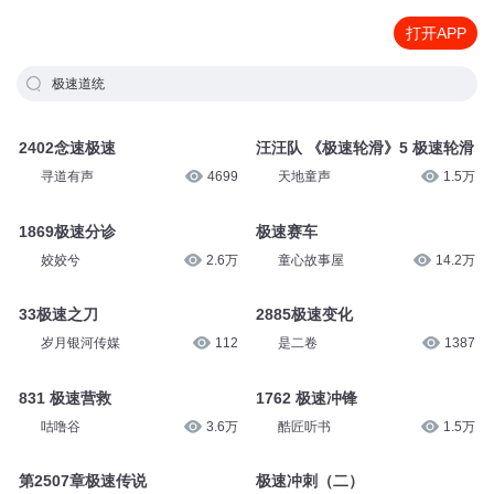
打开APP
极速道统
2402念速极速
汪汪队 《极速轮滑》5 极速轮滑
寻道有声
4699
天地童声
1.5万
1869极速分诊
极速赛车
姣姣兮
2.6万
童心故事屋
14.2万
33极速之刀
2885极速变化
岁月银河传媒
112
是二卷
1387
831 极速营救
1762 极速冲锋
咕噜谷
3.6万
酷匠听书
1.5万
第2507章极速传说
极速冲刺（二）