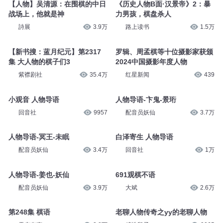
回音社
5514
联合读创书院
2
【人物】吴清源：在围棋的中日
《历史人物B面·汉景帝》2：暴
战场上，他就是神
力男孩，棋盘杀人
詩展
3.9万
路上读书
1.5万
【新书搜：蓝月纪元】第2317
罗辑、周孟棋等十位摄影家获颁
集 大人物的棋子们3
2024中国摄影年度人物
紫襟剧社
35.4万
红星新闻
439
小观音 人物导语
人物导语-卞鬼-景珩
回音社
9957
配音员妖仙
3.7万
人物导语-冥王-未眠
白泽寄生 人物导语
配音员妖仙
3.4万
回音社
1万