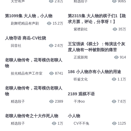
人物导语-姜也-妖仙
691观棋不语
配音员妖仙
3.9万
大斌
2.6万
第248集 棋语
老聊人物传奇之yy的老聊人物
天空有声
2.8万
精选段子
9065
第1099集 大人物，小人物
第2315集 大人物的棋子们1【跪
求月票，评论，分享呀！】
剧舞吧精品有声剧
15.2万
紫襟剧社
35万
人物导语 商岳-CV杜骁
王宝强谈《棋士》：饰演这个灰
回音社
2.6万
度人物有一种被割裂的痛苦
正观新闻
914
老聊人物传奇，花哥模仿老聊人
物