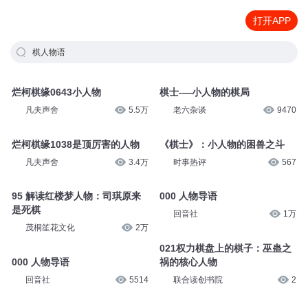
打开APP
棋人物语
烂柯棋缘0643小人物
棋士-—小人物的棋局
凡夫声舍
5.5万
老六杂谈
9470
烂柯棋缘1038是顶厉害的人物
《棋士》：小人物的困兽之斗
凡夫声舍
3.4万
时事热评
567
95 解读红楼梦人物：司琪原来
000 人物导语
是死棋
回音社
1万
茂桐笙花文化
2万
021权力棋盘上的棋子：巫蛊之
000 人物导语
祸的核心人物