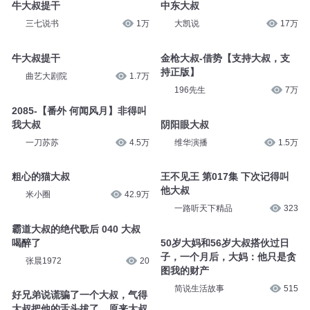
牛大叔提干
中东大叔
三七说书
1万
大凯说
17万
牛大叔提干
金枪大叔-借势【支持大叔，支
持正版】
曲艺大剧院
1.7万
196先生
7万
2085-【番外 何闻风月】非得叫
我大叔
阴阳眼大叔
一刀苏苏
4.5万
维华演播
1.5万
粗心的猫大叔
王不见王 第017集 下次记得叫
他大叔
米小圈
42.9万
一路听天下精品
323
霸道大叔的绝代歌后 040 大叔
喝醉了
50岁大妈和56岁大叔搭伙过日
子，一个月后，大妈：他只是贪
张晨1972
20
图我的财产
简说生活故事
515
好兄弟说谎骗了一个大叔，气得
大叔把他的舌头拔了，原来大叔