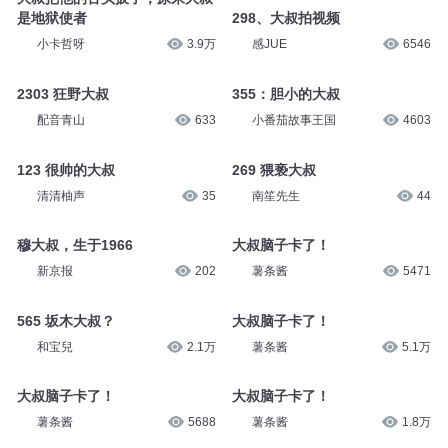
是地狱使者
298、大叔拍视频
小卡哲呀
3.9万
感JUE
6546
2303 狂野大叔
355：胆小的大叔
配音青山
633
小番茄故事王国
4603
123 很帅的大叔
269 猥亵大叔
清清柚声
35
南笙先生
44
穆大叔，生于1966
大叔脑子卡了！
新京报
202
薯条酱
5471
565 坂木大叔？
大叔脑子卡了！
和宝兒
2.1万
薯条酱
5.1万
大叔脑子卡了！
大叔脑子卡了！
薯条酱
5688
薯条酱
1.8万