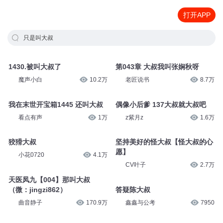
打开APP
只是叫大叔
1430.被叫大叔了
第043章 大叔我叫张娴秋呀
魔声小白
10.2万
老匠说书
8.7万
我在末世开宝箱1445 还叫大叔
偶像小后爹 137大叔就大叔吧
看点有声
1万
z紫月z
1.6万
狡猾大叔
坚持美好的怪大叔【怪大叔的心
愿】
小花0720
4.1万
CV叶子
2.7万
天医凤九【004】那叫大叔
（微：jingzi862）
答疑陈大叔
曲音静子
170.9万
鑫鑫与公考
7950