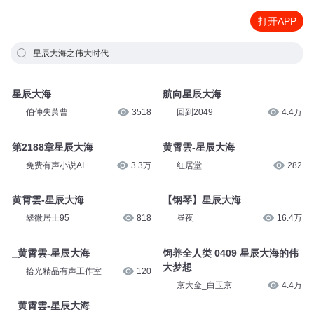
打开APP
星辰大海之伟大时代
星辰大海
航向星辰大海
伯仲失萧曹
3518
回到2049
4.4万
第2188章星辰大海
黄霄雲-星辰大海
免费有声小说AI
3.3万
红居堂
282
黄霄雲-星辰大海
【钢琴】星辰大海
翠微居士95
818
昼夜
16.4万
_黄霄雲-星辰大海
饲养全人类 0409 星辰大海的伟
大梦想
拾光精品有声工作室
120
京大金_白玉京
4.4万
_黄霄雲-星辰大海