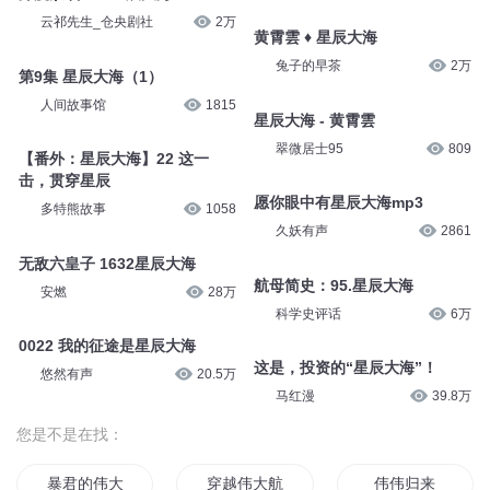
云祁先生_仓央剧社
2万
黄霄雲 ♦ 星辰大海
兔子的早茶
2万
第9集 星辰大海（1）
人间故事馆
1815
星辰大海 - 黄霄雲
翠微居士95
809
【番外：星辰大海】22 这一
击，贯穿星辰
愿你眼中有星辰大海mp3
多特熊故事
1058
久妖有声
2861
无敌六皇子 1632星辰大海
航母简史：95.星辰大海
安燃
28万
科学史评话
6万
0022 我的征途是星辰大海
这是，投资的“星辰大海”！
悠然有声
20.5万
马红漫
39.8万
您是不是在找：
暴君的伟大
穿越伟大航路
伟伟归来