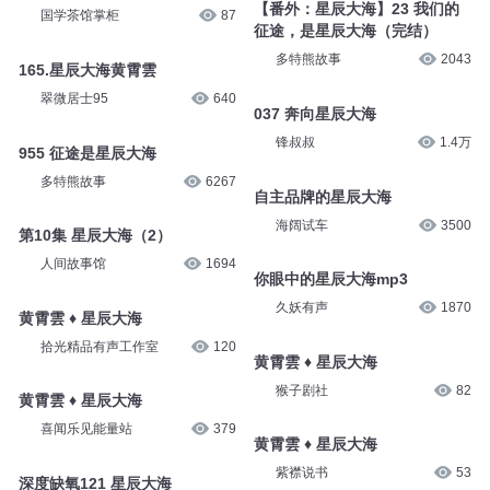
【番外：星辰大海】23 我们的
国学茶馆掌柜
87
征途，是星辰大海（完结）
多特熊故事
2043
165.星辰大海黄霄雲
翠微居士95
640
037 奔向星辰大海
锋叔叔
1.4万
955 征途是星辰大海
多特熊故事
6267
自主品牌的星辰大海
海阔试车
3500
第10集 星辰大海（2）
人间故事馆
1694
你眼中的星辰大海mp3
久妖有声
1870
黄霄雲 ♦ 星辰大海
拾光精品有声工作室
120
黄霄雲 ♦ 星辰大海
猴子剧社
82
黄霄雲 ♦ 星辰大海
喜闻乐见能量站
379
黄霄雲 ♦ 星辰大海
紫襟说书
53
深度缺氧121 星辰大海