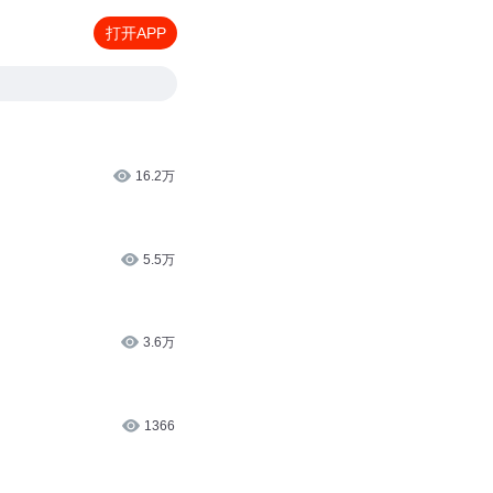
打开APP
16.2万
5.5万
3.6万
1366