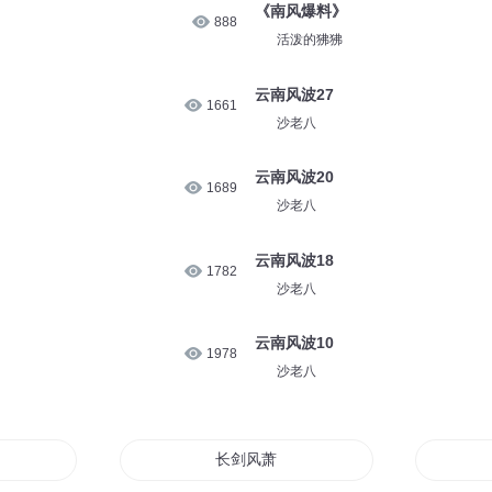
《南风爆料》
888
活泼的狒狒
云南风波27
1661
沙老八
云南风波20
1689
沙老八
云南风波18
1782
沙老八
云南风波10
1978
沙老八
瑟探
长剑风萧