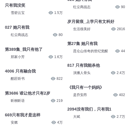
只有我没笑
红尘商战志
90
雪碧云宝
1.5万
岁月留痕_上学只有文科好
027 她只有我
生活很美好
2816
红尘商战志
80
第27集 她只有我
第389集_我只有他了
昆仑山传奇的世纪觉醒
44
郑家小芳
1.6万
817 只有我能杀他
4006 只有融合我
演播人骨头
2.4万
酷匠听书
822
《我只有一个妈妈》
第3686 谁让他才只有2岁
是乔安昂
402
昕桐昕语
219
2094没有我们，只有我1
669只有我才是这样
大斌
2.7万
安燃
4万