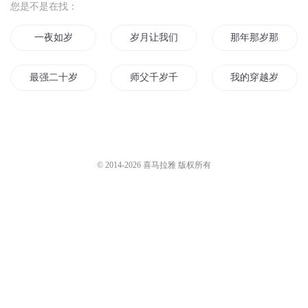
您是不是在找：
一夜如岁
岁月让我们一起长大
那年那岁那人
最强二十岁
师父千岁千岁千千岁
我的穿越岁月
岁月歌之你是我的小情歌
妖后千千岁
岁月歌长
岁月青春
重生回到二十岁
岁月清歌
© 2014-
2026
喜马拉雅 版权所有
岁月你好
万岁万岁万万岁
岁月之主
王妃万岁
女皇万万岁
斗罗之我三岁就成
修者的岁月
回到十二岁