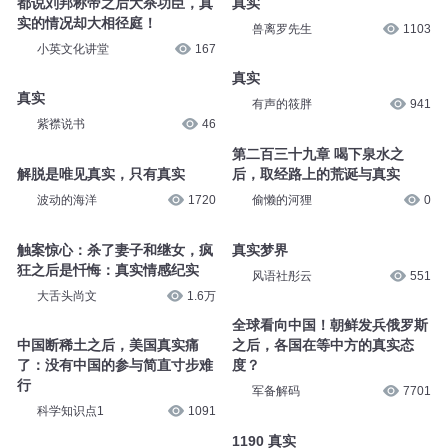
触案惊心：私奔之后留下枯井中
触案惊心：副局长命丧情人之后
的她：真实情感
：真实情感案件
大舌头尚文
2.6万
大舌头尚文
2万
都说刘邦称帝之后大杀功臣，真
真实
实的情况却大相径庭！
兽离罗先生
1103
小英文化讲堂
167
真实
真实
有声的筱胖
941
紫襟说书
46
第二百三十九章 喝下泉水之
解脱是唯见真实，只有真实
后，取经路上的荒诞与真实
波动的海洋
1720
偷懒的河狸
0
触案惊心：杀了妻子和继女，疯
真实梦界