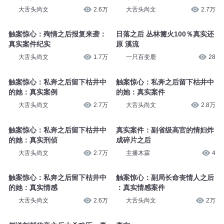
真实案件：假离婚之后是三条人
真实案件：假离婚之后是三条人
命（下）
命（上）
大舌头尚文
2.6万
大舌头尚文
2.7万
触案惊心：殉情之后报复来袭：
日落之后 丛林篝火100％真实还
真实案件纪实
原 溪流
大舌头尚文
1.7万
一只百变鹿
28
触案惊心：私奔之后留下枯井中
触案惊心：私奔之后留下枯井中
的她：真实案例
的她：真实案件
大舌头尚文
2.7万
大舌头尚文
2.8万
触案惊心：私奔之后留下枯井中
真实案件：副省级高官的情妇炸
的她：真实刑侦
成碎片之后
大舌头尚文
2.7万
主播木霖
4