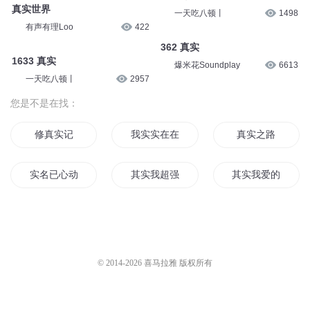
狂之后是忏悔：真实情感纪实
风语社彤云
551
大舌头尚文
1.6万
全球看向中国！朝鲜发兵俄罗斯
中国断稀土之后，美国真实痛
之后，各国在等中方的真实态
了：没有中国的参与简直寸步难
度？
行
军备解码
7701
科学知识点1
1091
1190 真实
真实世界
一天吃八顿丨
1498
有声有理Loo
422
362 真实
1633 真实
爆米花Soundplay
6613
一天吃八顿丨
2957
您是不是在找：
修真实记
我实实在在太强
真实之路