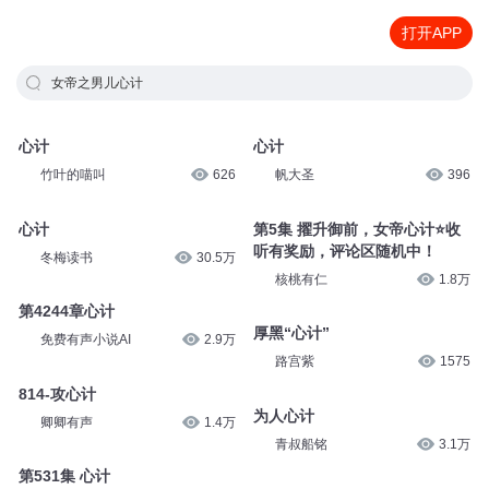
打开APP
女帝之男儿心计
心计
心计
竹叶的喵叫
626
帆大圣
396
心计
第5集 擢升御前，女帝心计⭐收
听有奖励，评论区随机中！
冬梅读书
30.5万
核桃有仁
1.8万
第4244章心计
厚黑“心计”
免费有声小说AI
2.9万
路宫紫
1575
814-攻心计
为人心计
卿卿有声
1.4万
青叔船铭
3.1万
第531集 心计