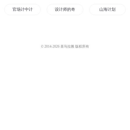
官场计中计
设计师的奇异人生
山海计划
空间计时
爱你不计年月
皇帝成长计
校内心计
此情无计
宫心计第一皇后
© 2014-
2026
喜马拉雅 版权所有
无计天师
女帝心计
人皇成长计划
我真不会算计
三界本计
升仙小计
被算计了得西游
色计是空