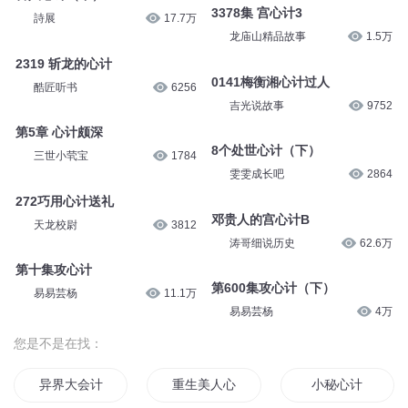
3378集 宫心计3
詩展
17.7万
龙庙山精品故事
1.5万
2319 斩龙的心计
0141梅衡湘心计过人
酷匠听书
6256
吉光说故事
9752
第5章 心计颇深
8个处世心计（下）
三世小茕宝
1784
雯雯成长吧
2864
272巧用心计送礼
邓贵人的宫心计B
天龙校尉
3812
涛哥细说历史
62.6万
第十集攻心计
第600集攻心计（下）
易易芸杨
11.1万
易易芸杨
4万
您是不是在找：
异界大会计师
重生美人心计
小秘心计