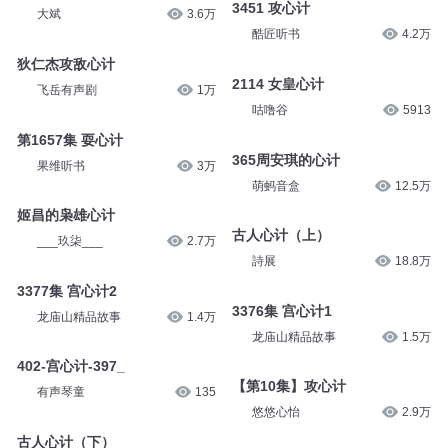
3451 攻心计
大斌
3.6万
酷匠听书
4.2万
狄仁杰攻敌心计
2114 女皇心计
飞岳有声剧
1万
咕噜谷
5913
第1657集 耍心计
365周安琪的心计
果维听书
3万
萌蚂音盒
12.5万
姬昌的枭雄心计
古人心计（上）
___玖柒___
2.7万
詩展
18.8万
3377集 宫心计2
3376集 宫心计1
龙庙山精品故事
1.4万
龙庙山精品故事
1.5万
402-宫心计-397_
【第10集】攻心计
有声琴童
135
悠悠心怡
2.9万
古人心计（下）