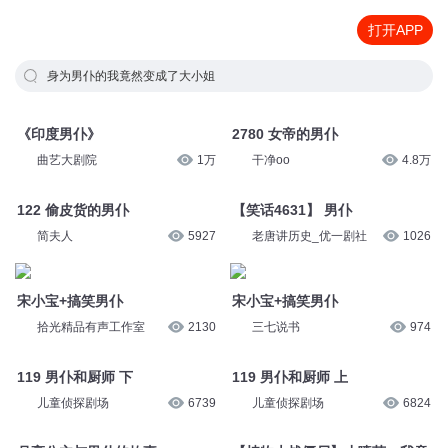
打开APP
身为男仆的我竟然变成了大小姐
《印度男仆》
2780 女帝的男仆
曲艺大剧院
1万
干净oo
4.8万
122 偷皮货的男仆
【笑话4631】 男仆
简夫人
5927
老唐讲历史_优一剧社
1026
宋小宝+搞笑男仆
宋小宝+搞笑男仆
拾光精品有声工作室
2130
三七说书
974
119 男仆和厨师 下
119 男仆和厨师 上
儿童侦探剧场
6739
儿童侦探剧场
6824