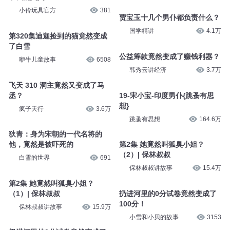
小伶玩具官方
381
贾宝玉十几个男仆都负责什么？
国学精讲
4.1万
第320集迪迦捡到的猫竟然变成
了白雪
公益筹款竟然变成了赚钱利器？
咿牛儿童故事
6508
韩秀云讲经济
3.7万
飞天 310 洞主竟然又变成了马
丞？
19-宋小宝-印度男仆{跳蚤有思
想}
疯子天行
3.6万
跳蚤有思想
164.6万
狄青：身为宋朝的一代名将的
他，竟然是被吓死的
第2集 她竟然叫狐臭小姐？
（2）| 保林叔叔
白雪的世界
691
保林叔叔讲故事
15.4万
第2集 她竟然叫狐臭小姐？
（1）| 保林叔叔
扔进河里的0分试卷竟然变成了
100分！
保林叔叔讲故事
15.9万
小雪和小贝的故事
3153