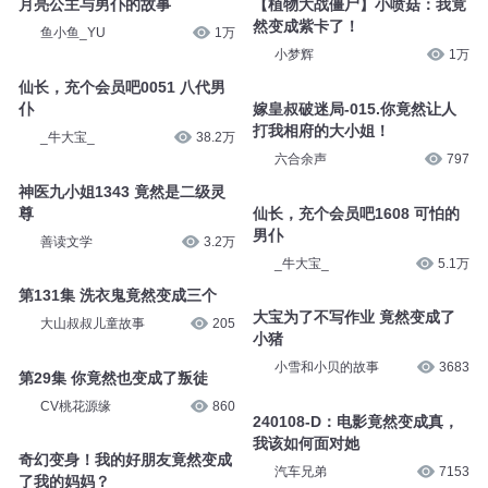
月亮公主与男仆的故事
【植物大战僵尸】小喷菇：我竟
然变成紫卡了！
鱼小鱼_YU
1万
小梦辉
1万
仙长，充个会员吧0051 八代男
仆
嫁皇叔破迷局-015.你竟然让人
打我相府的大小姐！
_牛大宝_
38.2万
六合余声
797
神医九小姐1343 竟然是二级灵
尊
仙长，充个会员吧1608 可怕的
男仆
善读文学
3.2万
_牛大宝_
5.1万
第131集 洗衣鬼竟然变成三个
大宝为了不写作业 竟然变成了
大山叔叔儿童故事
205
小猪
小雪和小贝的故事
3683
第29集 你竟然也变成了叛徒
CV桃花源缘
860
240108-D：电影竟然变成真，
我该如何面对她
奇幻变身！我的好朋友竟然变成
汽车兄弟
7153
了我的妈妈？