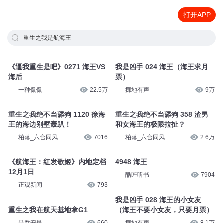
打开APP
重生之我是航海王
《逼我重生是吧》0271 海王VS
我是凶手 024 海王（海王求月
海后
票）
一种侃侃
22.5万
掷地有声
9万
重生之我绝不当舔狗 1120 徐海
重生之我绝不当舔狗 358 渣男
王的海边别墅轰趴！
和女海王的极限拉扯？
柏落_六合同风
7016
柏落_六合同风
2.6万
《航海王：红发歌姬》内地定档
4948 海王
12月1日
酷匠听书
7904
正观新闻
793
我是凶手 028 海王的小女友
重生之我在航天基地拿G1
（海王不要小女友，只要月票）
是乔安昂
660
掷地有声
8.1万