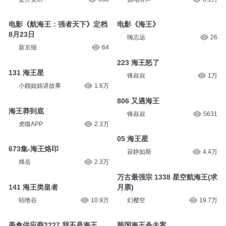
电影《航海王：强者天下》定档
电影《海王》
8月23日
嗨志远
26
新京报
64
223 海王怒了
131 海王星
锋叔叔
1万
小靓姐姐讲故事
1.6万
806 又遇海王
海王莽到底
锋叔叔
5631
虎嗅APP
2.3万
05 海王星
673集-海王烙印
寂静如斯
4.4万
烽岳
2.3万
万古最强宗 1338 星空航海王(求
141 海王类皇者
月票)
咕噜谷
10.9万
幻樱空
19.7万
美食供应商2227 我不是海王
韩国海王杀夫案