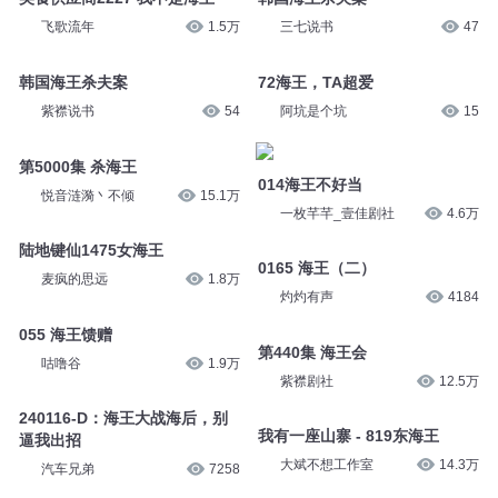
飞歌流年
1.5万
三七说书
47
韩国海王杀夫案
72海王，TA超爱
紫襟说书
54
阿坑是个坑
15
第5000集 杀海王
014海王不好当
悦音涟漪丶不倾
15.1万
一枚芊芊_壹佳剧社
4.6万
陆地键仙1475女海王
0165 海王（二）
麦疯的思远
1.8万
灼灼有声
4184
055 海王馈赠
第440集 海王会
咕噜谷
1.9万
紫襟剧社
12.5万
240116-D：海王大战海后，别
我有一座山寨 - 819东海王
逼我出招
大斌不想工作室
14.3万
汽车兄弟
7258