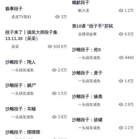
幽默段子
糗事段子
帆大圣
1.2万
皮皮TV寡妇
3万
第10课 “段子手”苏轼
段子来了丨搞笑大师段子集
朵狸讲故事
6.9万
13.11.30（采采）
采采
630.6万
沙雕段子：抢S
一头搞笑咸鱼
8460
沙雕段子：翔人
一头搞笑咸鱼
2.5万
沙雕段子：麦子
一头搞笑咸鱼
1.6万
沙雕段子：躺尸
一头搞笑咸鱼
1.5万
沙雕段子：缘粪
一头搞笑咸鱼
2.9万
沙雕段子：耳蛹
一头搞笑咸鱼
2.8万
沙雕段子：拔罐
一头搞笑咸鱼
2.2万
沙雕段子：噗噗噗