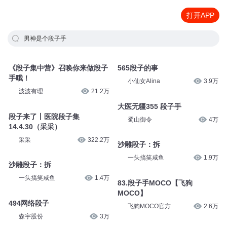
打开APP
男神是个段子手
《段子集中营》召唤你来做段子
565段子的事
手哦！
小仙女Alina
3.9万
波波有理
21.2万
大医无疆355 段子手
段子来了丨医院段子集
蜀山御令
4万
14.4.30（采采）
采采
322.2万
沙雕段子：拆
一头搞笑咸鱼
1.9万
沙雕段子：拆
一头搞笑咸鱼
1.4万
83.段子手MOCO【飞狗
MOCO】
494网络段子
飞狗MOCO官方
2.6万
森宇股份
3万