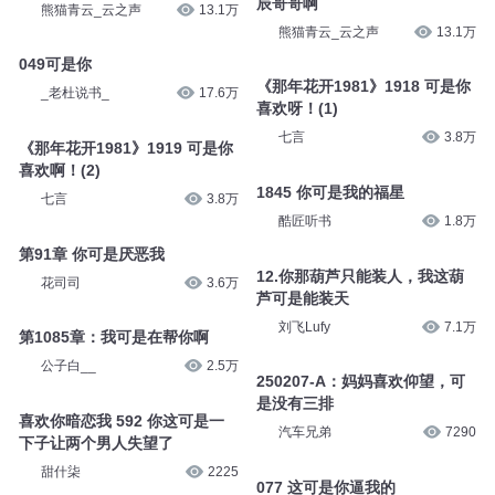
辰哥哥啊
熊猫青云_云之声
13.1万
熊猫青云_云之声
13.1万
049可是你
《那年花开1981》1918 可是你
_老杜说书_
17.6万
喜欢呀！(1)
七言
3.8万
《那年花开1981》1919 可是你
喜欢啊！(2)
1845 你可是我的福星
七言
3.8万
酷匠听书
1.8万
第91章 你可是厌恶我
12.你那葫芦只能装人，我这葫
花司司
3.6万
芦可是能装天
刘飞Lufy
7.1万
第1085章：我可是在帮你啊
公子白__
2.5万
250207-A：妈妈喜欢仰望，可
是没有三排
喜欢你暗恋我 592 你这可是一
汽车兄弟
7290
下子让两个男人失望了
甜什柒
2225
077 这可是你逼我的