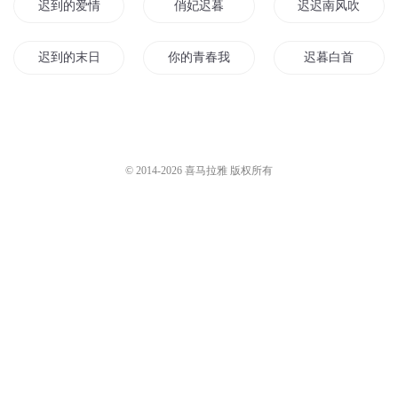
迟到的爱情美人迟暮
俏妃迟暮
迟迟南风吹
迟到的末日
你的青春我迟到的时光
迟暮白首
洛暮雪已迟
他说爱已迟暮
迟到得爱
公子小女子来迟了
暮色迟迟春已晚
迟暮恋人之国民校
© 2014-
2026
喜马拉雅 版权所有
冷情少东迟迟爱
迟到的心动
迟来的爱情
迟暮之恋
迟到的你
是爱情来迟了
旧城暮色迟
迟到在你的世界