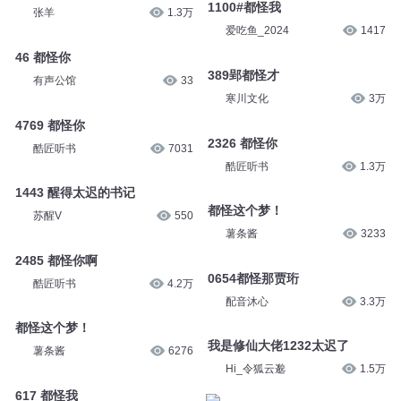
1100#都怪我
张羊
1.3万
爱吃鱼_2024
1417
46 都怪你
389郢都怪才
有声公馆
33
寒川文化
3万
4769 都怪你
2326 都怪你
酷匠听书
7031
酷匠听书
1.3万
1443 醒得太迟的书记
都怪这个梦！
苏醒V
550
薯条酱
3233
2485 都怪你啊
0654都怪那贾珩
酷匠听书
4.2万
配音沐心
3.3万
都怪这个梦！
我是修仙大佬1232太迟了
薯条酱
6276
Hi_令狐云邈
1.5万
617 都怪我