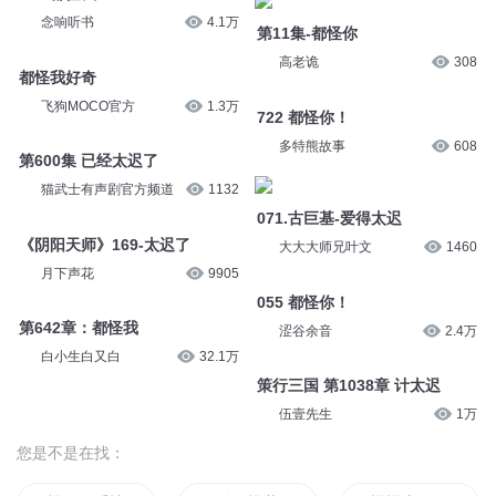
念响听书
4.1万
第11集-都怪你
高老诡
308
都怪我好奇
飞狗MOCO官方
1.3万
722 都怪你！
多特熊故事
608
第600集 已经太迟了
猫武士有声剧官方频道
1132
071.古巨基-爱得太迟
《阴阳天师》169-太迟了
大大大师兄叶文
1460
月下声花
9905
055 都怪你！
第642章：都怪我
涩谷余音
2.4万
白小生白又白
32.1万
策行三国 第1038章 计太迟
伍壹先生
1万
您是不是在找：