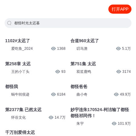
打开APP
都怪时光太迟暮
1102#太迟了
合道960太迟了
爱吃鱼_2024
1368
叨马澹
5.1万
第258章 太迟
第751集 太迟
王的小丫头
93
双笙鹿鸣
3174
都怪我
都怪爸爸
蜗牛转痕迹
6184
曲小奇
49.9万
第2377集 已然太迟
妙宇连朱170524-柯洁输了都怪
都怪祁同伟！
怀谷文化
14.7万
朱宇
101.9万
千万别爱得太迟