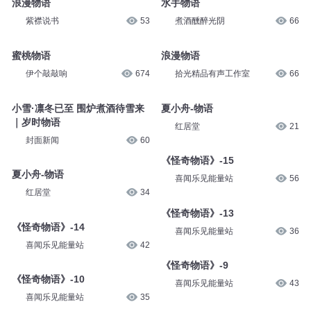
浪漫物语
水手物语
紫襟说书
53
煮酒醺醉光阴
66
蜜桃物语
浪漫物语
伊个敲敲响
674
拾光精品有声工作室
66
小雪·凛冬已至 围炉煮酒待雪来
夏小舟-物语
｜岁时物语
红居堂
21
封面新闻
60
《怪奇物语》-15
夏小舟-物语
喜闻乐见能量站
56
红居堂
34
《怪奇物语》-13
《怪奇物语》-14
喜闻乐见能量站
36
喜闻乐见能量站
42
《怪奇物语》-9
《怪奇物语》-10
喜闻乐见能量站
43
喜闻乐见能量站
35