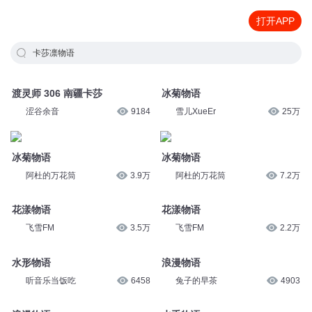
打开APP
卡莎凛物语
渡灵师 306 南疆卡莎
冰菊物语
涩谷余音
9184
雪儿XueEr
25万
冰菊物语
冰菊物语
阿杜的万花筒
3.9万
阿杜的万花筒
7.2万
花漾物语
花漾物语
飞雪FM
3.5万
飞雪FM
2.2万
水形物语
浪漫物语
听音乐当饭吃
6458
兔子的早茶
4903