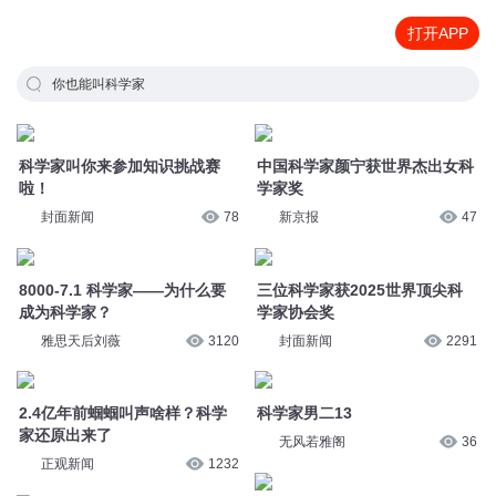
打开APP
你也能叫科学家
科学家叫你来参加知识挑战赛
中国科学家颜宁获世界杰出女科
啦！
学家奖
封面新闻
78
新京报
47
8000-7.1 科学家——为什么要
三位科学家获2025世界顶尖科
成为科学家？
学家协会奖
雅思天后刘薇
3120
封面新闻
2291
2.4亿年前蝈蝈叫声啥样？科学
科学家男二13
家还原出来了
无风若雅阁
36
正观新闻
1232
隐居科学家
科学家男二1
楚翘_诗歌之王
1414
无风若雅阁
21