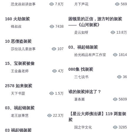
恐龙叔叔讲故事
7.8万
月下声花
569
160 火劫袈裟
困顿里的正信，游方时的袈裟
——《山河袈裟》
锋叔叔
7438
是云如呀
13.8万
10 恶僧盗袈裟
03、祸起锦袈裟
莎拉说儿童故事
107
拾光精品有声工作室
1814
15、宝袈裟被偷
080集 找袈裟
王金鑫老师
4万
三七说书
36
2578 如来袈裟
谁的袈裟掉这了？
天下书盟
1.5万
薯条酱
5609
03、祸起锦袈裟
【星云大师佛法课】119 两套袈
老王故事慧
22.3万
裟
国之学文化
3285
03 祸起锦袈裟