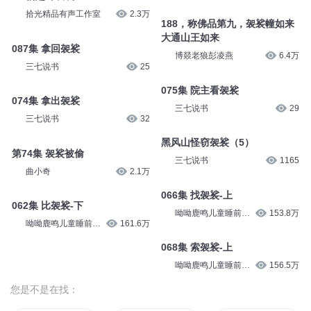
拾光精品有声工作室
2.3万
188，称佛品第九，袈裟幢如来
大通山王如来
087集 拿回袈裟
博燚老狼彭凌燕
6.4万
三七说书
25
075集 院主看袈裟
074集 拿出袈裟
三七说书
29
三七说书
32
黑风山怪窃袈裟（5）
第74集 袈裟被偷
三七说书
1165
曲小奇
2.1万
066集 找袈裟-上
062集 比袈裟-下
呦呦鹿鸣儿童睡前故
153.8万
呦呦鹿鸣儿童睡前故
161.6万
事
事
068集 索袈裟-上
呦呦鹿鸣儿童睡前故
156.5万
事
您是不是在找：