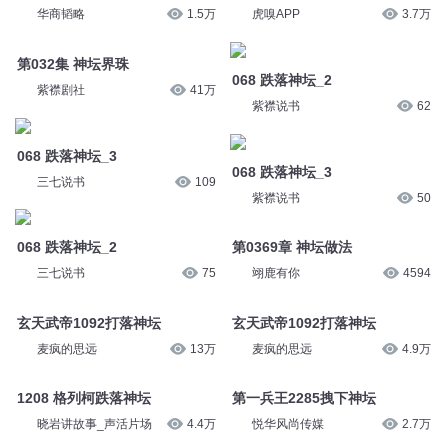
华商韬略
1.5万
虎嗅APP
3.7万
第032集 神坛界珠
068 跌落神坛_2
紫襟剧社
41万
紫襟说书
62
068 跌落神坛_3
068 跌落神坛_3
三七说书
109
紫襟说书
50
068 跌落神坛_2
第0369章 神坛做法
三七说书
75
翊鹿有你
4594
玄天武帝1092打落神坛
玄天武帝1092打落神坛
麦疯的思远
13万
麦疯的思远
4.9万
1208 格列柯跌落神坛
第一兵王2285拽下神坛
晓岩讲故事_声活片场
4.4万
悦华风尚传媒
2.7万