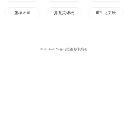
篮坛天皇
异龙英雄坛
重生之文坛女王
神坛王者
文坛神话
羽坛双子星
体坛之风云系统
坛城武帝
奇迹天坛
© 2014-
2026
喜马拉雅 版权所有
体坛全能王
穿越之歌坛传奇
风之坛城
文坛大神是网红
文坛之星
重生之文坛大师
魔坛传说
地坛往事