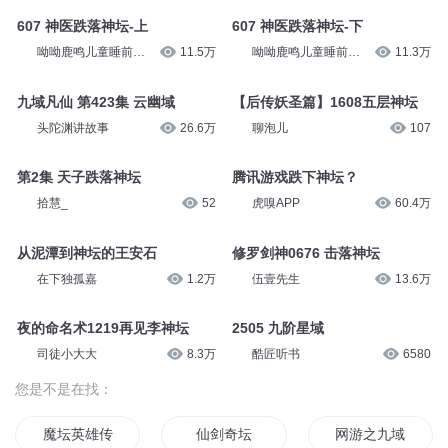
607 神医跌落神坛-上
607 神医跌落神坛-下
呦呦鹿鸣儿童睡前故
11.5万
呦呦鹿鸣儿童睡前故
11.3万
事
事
九域凡仙 第423集 云幽域
【后传妖圣篇】1608五层神坛
头陀渊讲故事
26.6万
聊泡儿
107
第2集 天子跌落神坛
腾讯游戏跌下神坛？
拾慧_
52
虎嗅APP
60.4万
从泥潭到神坛的王安石
修罗剑神0676 击落神坛
在下独孤嘉
1.2万
伍壹先生
13.6万
夜的命名术1219再见李神坛
2505 九阶星域
司徒小大大
8.3万
酷匠听书
6580
您是不是在找：
魔坛英雄传
仙剑奇坛
网游之九域神坛