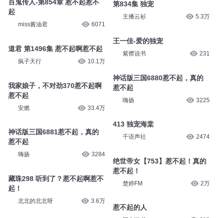
百鬼传人-第854章 惹不起惹不
第834集 独宠
起
主播云衫
5.3万
miss酱油君
6071
王一佳-爱的独宠
道君 第1496集 惹不起啊惹不起
紫襟说书
231
疯子天行
10.1万
神话版三国6880惹不起，真的
我家娘子，不对劲370惹不起啊
惹不起
惹不起
嗨扬
3225
安燃
33.4万
413 独宠海棠
神话版三国6881惹不起，真的
千语声社
2474
惹不起
嗨扬
3284
绝世帝女【753】惹不起！真的
惹不起！
藏珠298 听到了？惹不起啊惹不
楚婷FM
2万
起！
北北的北北呀
3.6万
惹不起的人