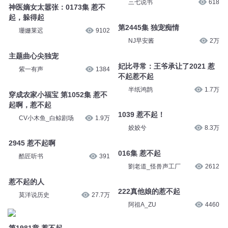
三七说书
618
神医嫡女太嚣张：0173集 惹不
起，躲得起
第2445集 独宠痴情
珊姗莱迟
9102
NJ早安酱
2万
主题曲心尖独宠
妃比寻常：王爷承让了2021 惹
紫一有声
1384
不起惹不起
半纸鸿鹊
1.7万
穿成农家小福宝 第1052集 惹不
起啊，惹不起
1039 惹不起！
CV小木鱼_白鲸剧场
1.9万
姣姣兮
8.3万
2945 惹不起啊
016集 惹不起
酷匠听书
391
劉老道_怪兽声工厂
2612
惹不起的人
222真他娘的惹不起
莫洋说历史
27.7万
阿祖A_ZU
4460