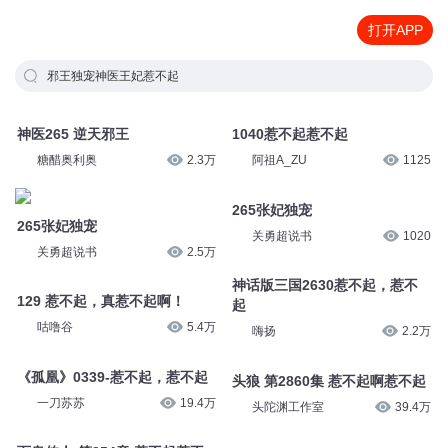
打开APP
邪王独宠神医王妃惹不起
神医265 逆天邪王
1040惹不起惹不起
糖醋奥利奥
2.3万
阿祖A_ZU
1125
265张妃独宠
265张妃独宠
关勇超说书
1020
关勇超说书
2.5万
神话版三国2630惹不起，惹不
129 惹不起，真惹不起啊！
起
咕噜谷
5.4万
嗨扬
2.2万
《孤凰》0339-惹不起，惹不起
头狼 第2860集 惹不起啊惹不起
一刀苏苏
19.4万
头陀渊工作室
39.4万