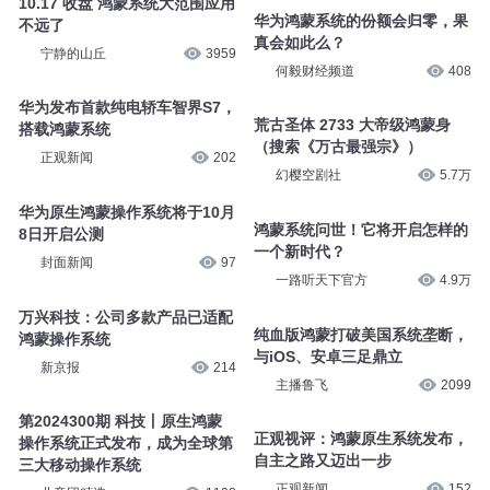
10.17 收盘 鸿蒙系统大范围应用
华为鸿蒙系统的份额会归零，果
不远了
真会如此么？
宁静的山丘
3959
何毅财经频道
408
华为发布首款纯电轿车智界S7，
荒古圣体 2733 大帝级鸿蒙身
搭载鸿蒙系统
（搜索《万古最强宗》）
正观新闻
202
幻樱空剧社
5.7万
华为原生鸿蒙操作系统将于10月
鸿蒙系统问世！它将开启怎样的
8日开启公测
一个新时代？
封面新闻
97
一路听天下官方
4.9万
万兴科技：公司多款产品已适配
纯血版鸿蒙打破美国系统垄断，
鸿蒙操作系统
与iOS、安卓三足鼎立
新京报
214
主播鲁飞
2099
第2024300期 科技丨原生鸿蒙
正观视评：鸿蒙原生系统发布，
操作系统正式发布，成为全球第
自主之路又迈出一步
三大移动操作系统
正观新闻
152