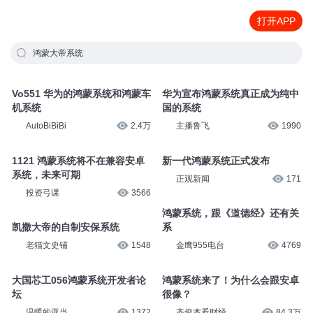
打开APP
鸿蒙大帝系统
Vo551 华为的鸿蒙系统和鸿蒙车
华为宣布鸿蒙系统真正成为纯中
机系统
国的系统
AutoBiBiBi
2.4万
主播鲁飞
1990
1121 鸿蒙系统将不在兼容安卓
新一代鸿蒙系统正式发布
系统，未来可期
正观新闻
171
投资弓课
3566
鸿蒙系统，跟《道德经》还有关
凯撒大帝的自制安保系统
系
老猫文史铺
1548
金鹰955电台
4769
大国芯工056鸿蒙系统开发者论
鸿蒙系统来了！为什么会跟安卓
坛
很像？
温暖的亚当
1372
齐俊杰看财经
84.3万