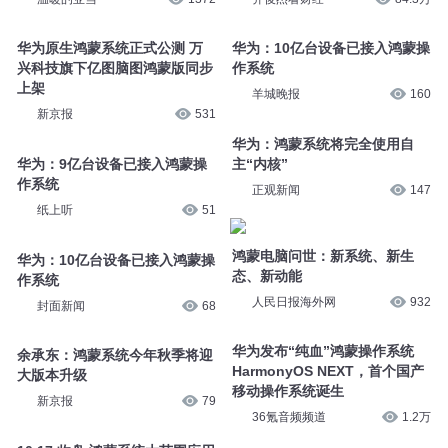
华为原生鸿蒙系统正式公测 万
华为：10亿台设备已接入鸿蒙操
兴科技旗下亿图脑图鸿蒙版同步
作系统
上架
羊城晚报
160
新京报
531
华为：鸿蒙系统将完全使用自
华为：9亿台设备已接入鸿蒙操
主“内核”
作系统
正观新闻
147
纸上听
51
鸿蒙电脑问世：新系统、新生
华为：10亿台设备已接入鸿蒙操
态、新动能
作系统
人民日报海外网
932
封面新闻
68
华为发布“纯血”鸿蒙操作系统
余承东：鸿蒙系统今年秋季将迎
HarmonyOS NEXT，首个国产
大版本升级
移动操作系统诞生
新京报
79
36氪音频频道
1.2万