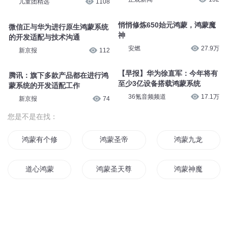
儿童团精选
1108
悄悄修炼650始元鸿蒙，鸿蒙魔
微信正与华为进行原生鸿蒙系统
神
的开发适配与技术沟通
安燃
27.9万
新京报
112
【早报】华为徐直军：今年将有
腾讯：旗下多款产品都在进行鸿
至少3亿设备搭载鸿蒙系统
蒙系统的开发适配工作
36氪音频频道
17.1万
新京报
74
您是不是在找：
鸿蒙有个修真者
鸿蒙圣帝
鸿蒙九龙
道心鸿蒙
鸿蒙圣天尊
鸿蒙神魔
鸿蒙武道
灵动鸿蒙
鸿蒙之战
鸿蒙万界游
修仙鸿蒙路
鸿蒙道君