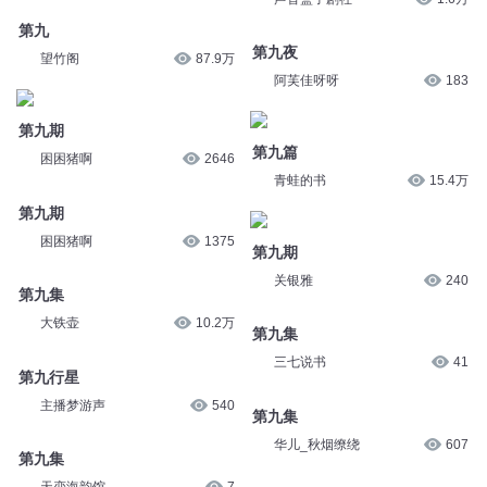
第九
第九夜
望竹阁
87.9万
阿芙佳呀呀
183
第九期
第九篇
困困猪啊
2646
青蛙的书
15.4万
第九期
困困猪啊
1375
第九期
关银雅
240
第九集
大铁壶
10.2万
第九集
三七说书
41
第九行星
主播梦游声
540
第九集
华儿_秋烟缭绕
607
第九集