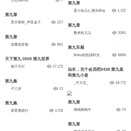
天恋海韵馆
7
第九章
柔小仙儿s_唬头Bng
1.3万
第九章
景天掌柜_声音盒子
227
第九章
数米粒儿儿
3381
第九章
加重低音炮
901
第九车厢
Bobo的悦读时光
8869
天下第九 0505 第九世界
疯子天行
27.2万
仙长，充个会员吧0438 第九皇
和第九小皇
第九集
_牛大宝_
16.7万
子三岁
13
第九章
第九集
维纳斯蜗牛
75
君君勇前行
1728
第九章