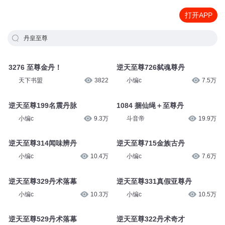
打开APP
丹皇至尊
3276 至尊金丹！
逆天至尊726弑魂尊丹
天下书盟
3822
小编c
7.5万
逆天至尊199名震丹脉
1084 捆仙绳＋至尊丹
小编c
9.3万
斗音帝
19.9万
逆天至尊314闻味辨丹
逆天至尊715金族古丹
小编c
10.4万
小编c
7.6万
逆天至尊329丹术落幕
逆天至尊331真假亚尊丹
小编c
10.3万
小编c
10.5万
逆天至尊529丹术落幕
逆天至尊322丹术奇才