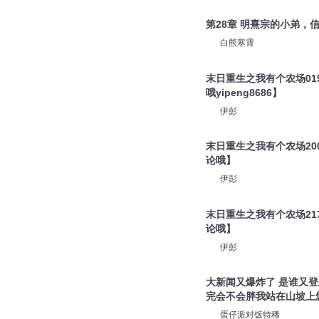
第28章 明熹宗的小弟，
白熊寒霄
末日重生之我有个农场01
哦yipeng8686】
伊彭
末日重生之我有个农场20
论哦】
伊彭
末日重生之我有个农场21
论哦】
伊彭
大新闻又爆炸了 是谁又
完会不会胖我站在山坡上悠
蛋仔派对饭特稀