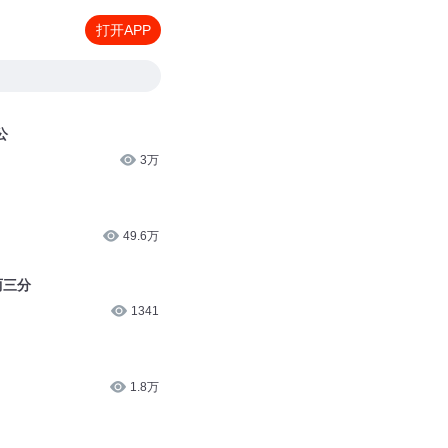
打开APP
公
3万
49.6万
两三分
1341
1.8万