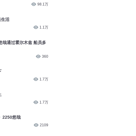
98.1万
老生活
1.1万
悠哉通过霍尔木兹 船员多
360
下
1.7万
上
1.7万
2250悠哉
2109