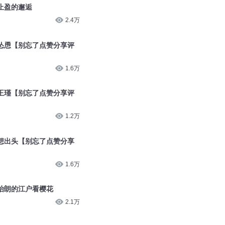
止盈的邂逅
2.4万
的怂恿【别忘了点赞分享评
1.6万
雀王瑾【别忘了点赞分享评
1.2万
也想出头【别忘了点赞分享
1.6万
治朗的江户看樱花
2.1万