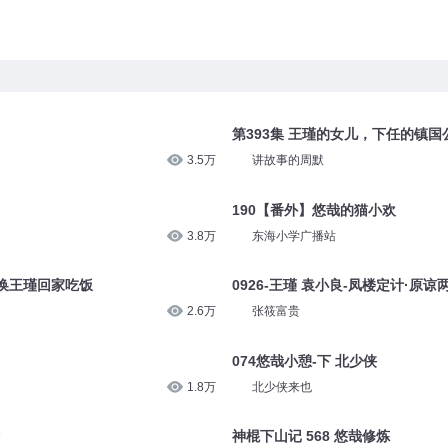
第393集 王瑾的女儿，下任的镇国
3.5万
讲故事的周默
190【番外】悠哉的猫小欢
3.8万
东海小学广播站
来换王瑾回家吃饭
0926-王瑾 袁小良-凤楼定计·原谅
2.6万
张筱富贵
074悠哉小憩-下 北少侠
1.8万
北少侠来也
神棍下山记 568 悠哉修炼