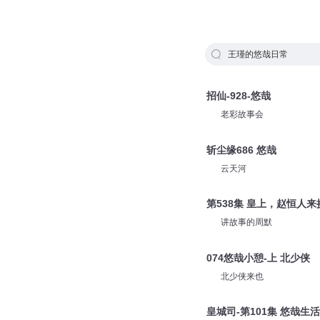
王瑾的悠哉日常
招仙-928-悠哉
老彩故事会
斩尘缘686 悠哉
云天河
第538集 皇上，赵恒人
讲故事的周默
074悠哉小憩-上 北少侠
北少侠来也
皇城司-第101集 悠哉生活