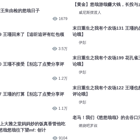
【黄金】悠哉游哉赚大钱，长投与
信王朱由检的悠哉日子
威尼斯摆渡人
1679
末日重生之我有个农场131 王瑾
9 王瑾回来了【追听追评有红包领
论哦】
伊彭
3.5万
末日重生之我有个农场199 花孔
0 王瑾不接受【别忘了点赞分享评
论哦】
伊彭
1.2万
末日重生之我有个农场122 王瑾
7 王瑾的打算【别忘了点赞分享评
评论哦】
伊彭
1.1万
老马！我们《悠悠哉哉》的去谷口
登上大雅之堂妈妈炒的饭真香管他吃
燃烧吧罗叔
哉悠哉往下望mf: 创计
9104