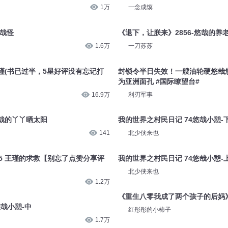
1万
一念成馍
悠哉怪
《退下，让朕来》2856-悠哉的养
1.6万
一刀苏苏
王瑾(书已过半，5星好评没有忘记打
封锁令半日失效！一艘油轮硬悠哉
为亚洲面孔 #国际瞭望台#
16.9万
利刃军事
哉的丫丫晒太阳
我的世界之村民日记 74悠哉小憩-
141
北少侠来也
5 王瑾的求救【别忘了点赞分享评
我的世界之村民日记 74悠哉小憩-
北少侠来也
1.2万
《重生八零我成了两个孩子的后妈》
悠哉小憩-中
红彤彤的小柿子
1.7万