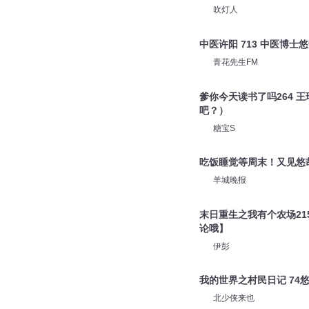
吹灯人
中医许阳 713 中医博士
青花先生FM
爹你今天读书了吗264 
吧？）
糖宝S
吃饭睡觉等周末！又见悠
羊城晚报
末日重生之我有个农场21
论哦】
伊彭
我的世界之村民日记 74
北少侠来也