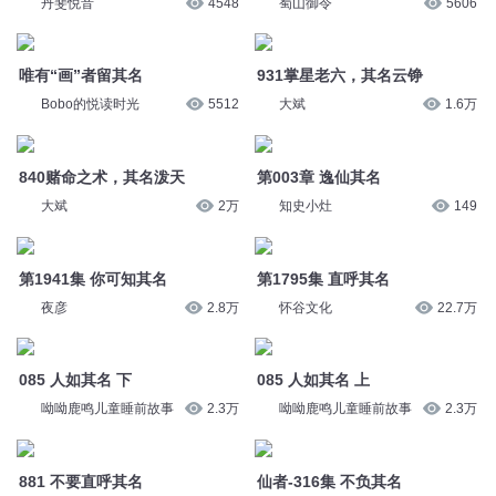
931掌星老六，其名云铮
Bobo的悦读时光
5512
大斌
1.6万
840赌命之术，其名泼天
第003章 逸仙其名
大斌
2万
知史小灶
149
第1941集 你可知其名
第1795集 直呼其名
夜彦
2.8万
怀谷文化
22.7万
085 人如其名 下
085 人如其名 上
呦呦鹿鸣儿童睡前故事
2.3万
呦呦鹿鸣儿童睡前故事
2.3万
881 不要直呼其名
仙者-316集 不负其名
悄然有声
4.8万
华音凡人剧场
4.6万
大医无疆1616 人如其名
《星门》1303 万古留其名
蜀山御令
2.4万
一种侃侃
19.8万
第928句：不要直呼其名