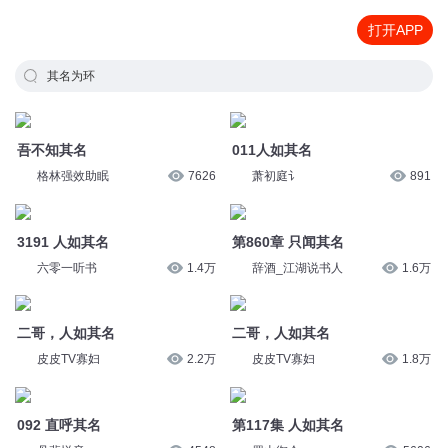
打开APP
其名为环
吾不知其名
011人如其名
格林强效助眠
7626
萧初庭讠
891
3191 人如其名
第860章 只闻其名
六零一听书
1.4万
辞酒_江湖说书人
1.6万
二哥，人如其名
二哥，人如其名
皮皮TV寡妇
2.2万
皮皮TV寡妇
1.8万
092 直呼其名
第117集 人如其名
丹斐悦音
4548
蜀山御令
5606
唯有“画”者留其名