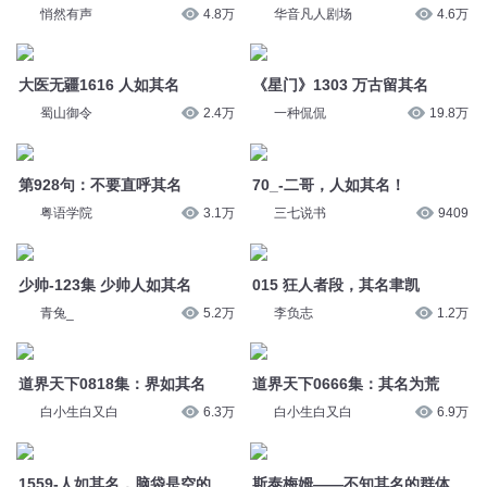
70_-二哥，人如其名！
粤语学院
3.1万
三七说书
9409
少帅-123集 少帅人如其名
015 狂人者段，其名聿凯
青兔_
5.2万
李负志
1.2万
道界天下0818集：界如其名
道界天下0666集：其名为荒
白小生白又白
6.3万
白小生白又白
6.9万
1559-人如其名，脑袋是空的
斯泰梅姆——不知其名的群体
一刀苏苏
11.7万
眉坞老农的万卷楼
41
105 遗留之物其名为希望
风起长林 第100集 其名墨桢
锋叔叔
6.6万
光合积木
5.2万
您是不是在找：
世界与你环环相扣
环环相扣
时光之环