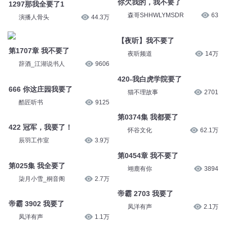
你欠我的，我不要了
1297那我全要了1
森哥SHHWLYMSDR
63
演播人骨头
44.3万
【夜听】我不要了
第1707章 我不要了
夜听频道
14万
辞酒_江湖说书人
9606
420-我白虎学院要了
666 你这庄园我要了
猫不理故事
2701
酷匠听书
9125
第0374集 我都要了
422 冠军，我要了！
怀谷文化
62.1万
辰羽工作室
3.9万
第0454章 我不要了
第025集 我全要了
翊鹿有你
3894
柒月小雪_桐音阁
2.7万
帝霸 2703 我要了
帝霸 3902 我要了
凤洋有声
2.1万
凤洋有声
1.1万