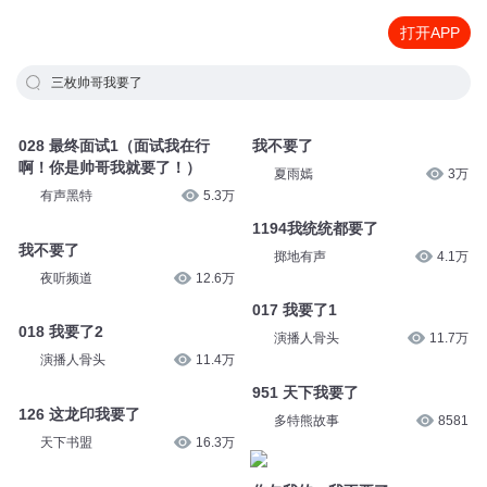
打开APP
三枚帅哥我要了
028 最终面试1（面试我在行
我不要了
啊！你是帅哥我就要了！）
夏雨嫣
3万
有声黑特
5.3万
1194我统统都要了
我不要了
掷地有声
4.1万
夜听频道
12.6万
017 我要了1
018 我要了2
演播人骨头
11.7万
演播人骨头
11.4万
951 天下我要了
126 这龙印我要了
多特熊故事
8581
天下书盟
16.3万