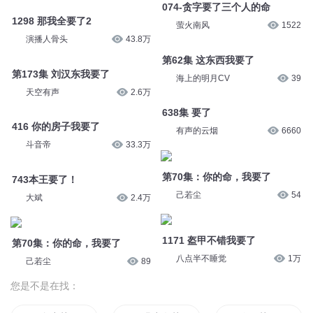
074-贪字要了三个人的命
1298 那我全要了2
萤火南风
1522
演播人骨头
43.8万
第62集 这东西我要了
第173集 刘汉东我要了
海上的明月CV
39
天空有声
2.6万
638集 要了
416 你的房子我要了
有声的云烟
6660
斗音帝
33.3万
第70集：你的命，我要了
743本王要了！
己若尘
54
大斌
2.4万
1171 盔甲不错我要了
第70集：你的命，我要了
八点半不睡觉
1万
己若尘
89
您是不是在找：