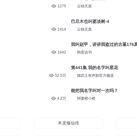
1275
云锦天裳
巴旦木也叫婆淡树-4
1414
云锦天裳
我叫赵甲，讲讲我盗过的古墓176
1642
狗蛋说书
第441集 我的名字叫星花
52.5万
猫武士有声剧官方频道
能把我名字叫对一次吗？
4.2万
阿婆橙小橙
木灵修仙传