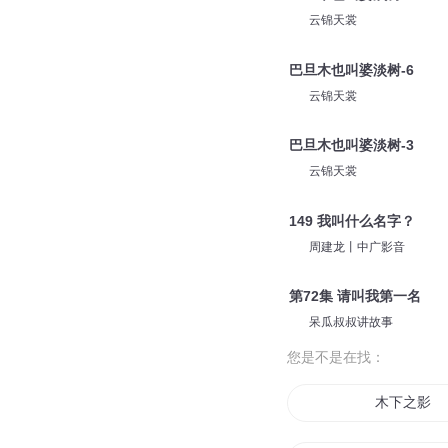
云锦天裳
巴旦木也叫婆淡树-6
云锦天裳
巴旦木也叫婆淡树-3
云锦天裳
149 我叫什么名字？
周建龙丨中广影音
第72集 请叫我第一名
呆瓜叔叔讲故事
您是不是在找：
木下之影