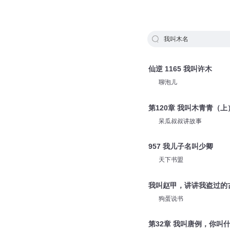
我叫木名
仙逆 1165 我叫许木
聊泡儿
第120章 我叫木青青（上
呆瓜叔叔讲故事
957 我儿子名叫少卿
天下书盟
我叫赵甲，讲讲我盗过的古
狗蛋说书
第32章 我叫唐例，你叫