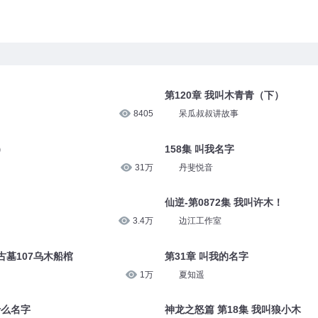
第120章 我叫木青青（下）
8405
呆瓜叔叔讲故事
）
158集 叫我名字
31万
丹斐悦音
仙逆-第0872集 我叫许木！
3.4万
边江工作室
墓107乌木船棺
第31章 叫我的名字
1万
夏知遥
什么名字
神龙之怒篇 第18集 我叫狼小木