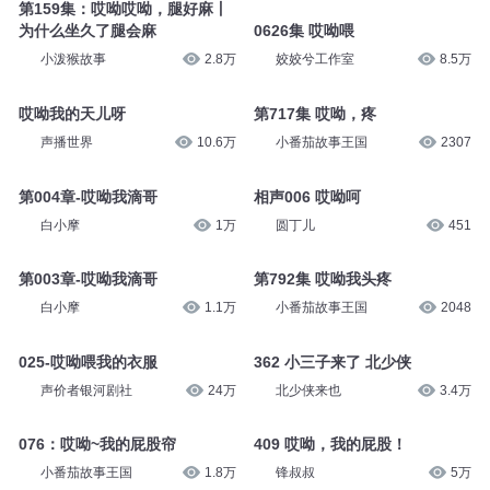
第159集：哎呦哎呦，腿好麻丨
为什么坐久了腿会麻
0626集 哎呦喂
小泼猴故事
2.8万
姣姣兮工作室
8.5万
哎呦我的天儿呀
第717集 哎呦，疼
声播世界
10.6万
小番茄故事王国
2307
第004章-哎呦我滴哥
相声006 哎呦呵
白小摩
1万
圆丁儿
451
第003章-哎呦我滴哥
第792集 哎呦我头疼
白小摩
1.1万
小番茄故事王国
2048
025-哎呦喂我的衣服
362 小三子来了 北少侠
声价者银河剧社
24万
北少侠来也
3.4万
076：哎呦~我的屁股帘
409 哎呦，我的屁股！
小番茄故事王国
1.8万
锋叔叔
5万