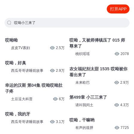
打开APP
哎呦小三来了
哎呦呦
哎呦，又被师傅镇压了 015 师
尊来了
皮皮TV寡妇
2.5万
桃织瑶瑶
2078
哎呦，好臭
农女福妃别太甜 1535 哎呦被你
西瓜哥哥讲睡前故事
2.9万
看出来了
未来欧巴
2.9万
幸运的汉斯 第04集 哎呦哎呦肚
子疼
第499章 小三三来了
土豆逗大科普
6万
请叫我闰土
4.3万
哎呦，我的牙
哎呦，干嘛哟
西瓜哥哥讲睡前故事
3.1万
有声的筱胖
7725