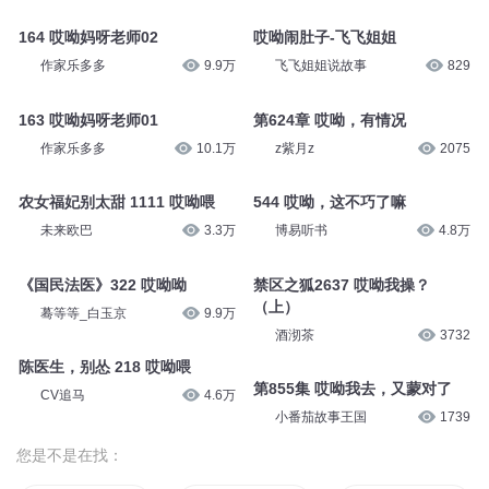
164 哎呦妈呀老师02
哎呦闹肚子-飞飞姐姐
作家乐多多
9.9万
飞飞姐姐说故事
829
163 哎呦妈呀老师01
第624章 哎呦，有情况
作家乐多多
10.1万
z紫月z
2075
农女福妃别太甜 1111 哎呦喂
544 哎呦，这不巧了嘛
未来欧巴
3.3万
博易听书
4.8万
《国民法医》322 哎呦呦
禁区之狐2637 哎呦我操？
（上）
蓦等等_白玉京
9.9万
酒沏茶
3732
陈医生，别怂 218 哎呦喂
第855集 哎呦我去，又蒙对了
CV追马
4.6万
小番茄故事王国
1739
您是不是在找：